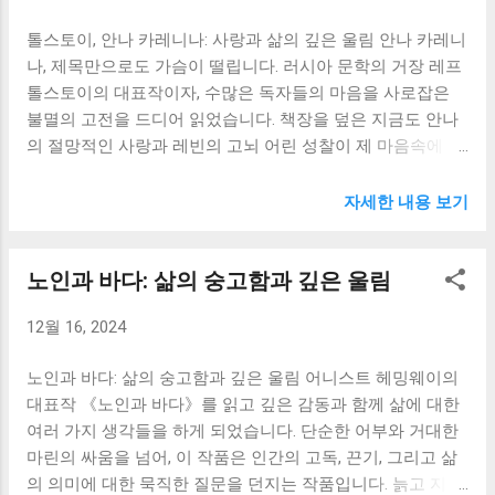
정한 매력은 흥미로운 모험담에만 있는 것이 아닙니다. 저는
다. 자신의 목숨을 걸고 나니아를 구원하는 아슬란의 모습은
톨스토이, 안나 카레니나: 사랑과 삶의 깊은 울림 안나 카레니
이 책을 통해 삶의 여러 측면에 대한 깊이 있는 성찰을 할 수
...
나, 제목만으로도 가슴이 떨립니다. 러시아 문학의 거장 레프
있었습니다. 먼저, 이 책은 선과 악의 대결을 통해 도덕적 가
톨스토이의 대표작이자, 수많은 독자들의 마음을 사로잡은
치에 대한 중요한 메시지를 전달합니다. 백색 마녀의 잔혹함
불멸의 고전을 드디어 읽었습니다. 책장을 덮은 지금도 안나
과 아슬란의 희생과 용기는 선과 악의 본질, 그리고 정의와 공
의 절망적인 사랑과 레빈의 고뇌 어린 성찰이 제 마음속에 진
의의 중요성을 명확하게 보여줍니다. 어린 시절에는 마녀를
하게 남아 울림을 줍니다. 단순한 사랑 이야기를 넘어, 19세기
물리치는 영웅적인 모험에 집중했지만, 지금은 아슬란의 희
러시아 사회의 모습과 인간 존재의 근원적인 질문들을 섬세
생에 담긴 사랑과 헌신에 더욱 마음이 끌립니다. 아슬란의 희
자세한 내용 보기
하게 그려낸 이 소설은 제게 깊은 감동과 함께 여러 가지 생각
생은 단순한 승리 이상의 의미를 지닙니다. 그것은 우리가 진
들을 하게 만들었습니다. 특히 안나의 비극적인 삶은 제게 큰
정으로 사랑하는 것, 믿는 것을 위해 기꺼이 희생할 수 있는
노인과 바다: 삶의 숭고함과 깊은 울림
충격이었습니다. 사회적 규범에 얽매인 삶에 대한 답답함과
용기와 헌신의 중요성을 일깨워줍니다. 저는 이러한 아슬란
억압 속에서 안나는 브론스키와의 사랑에 뛰어듭니다. 그녀
의 희생을 통해 제 삶에서 진정으로 소중하게 여겨야 할 가치
12월 16, 2024
의 선택은 자유를 향한 갈망이었지만, 동시에 엄청난 사회적
가 무엇인지 다시 한번 생각해 볼 수 있었습니다. 무엇을 위해
비난과 고독을 가져왔습니다. 안나의 격렬한 감정의 변화와
살아가는지, 어떤 가치를 위해 희생할 수 있는지 스스로에게
노인과 바다: 삶의 숭고함과 깊은 울림 어니스트 헤밍웨이의
고뇌, 그리고 결말은 제게 인간의 숙명적인 운명과 자유 의지
끊임없이 질문하게 됩니다. 또한, 《나니아 연대기...
대표작 《노인과 바다》를 읽고 깊은 감동과 함께 삶에 대한
의 한계에 대해 생각하게 만들었습니다. 자유로운 사랑을 선
여러 가지 생각들을 하게 되었습니다. 단순한 어부와 거대한
택했지만, 그 자유는 결국 그녀를 파멸로 이끌었습니다. 그녀
마린의 싸움을 넘어, 이 작품은 인간의 고독, 끈기, 그리고 삶
의 비극은 단순한 사랑 이야기를 넘어, 사회적 규범과 개인의
의 의미에 대한 묵직한 질문을 던지는 작품입니다. 늙고 지친
자유 사이의 갈등, 그리고 인간의 욕망과 그 결과의 괴리에 대