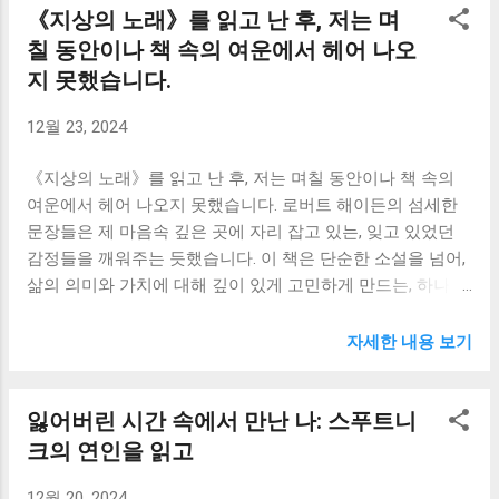
《지상의 노래》를 읽고 난 후, 저는 며
도의 신비로운 풍경, 중국의 활기찬 거리, 미국의 웅장한 자연
에 시달린 적이 있었습니다. 대학 입시의 스트레스, 인간관계
등 다채로운 배경과 극적인 상황들이 쉴 새 없이 펼쳐집니다.
칠 동안이나 책 속의 여운에서 헤어 나오
의 어려움, 미래에 대한 불확실성 등은 저를 끊임없이 괴롭혔
기차와 배, 코끼리 등 다양한 이동 수단을 이용하며 세계를 횡
고, 때로는 잠 못 이루는 밤을 보내게 만들었습니다. 루크의
지 못했습니다.
단하는 과정은 마치 제가 직접 여행을 하는 듯한 착각에 빠지
고독과 방황은 제 과거의 모습과 겹쳐 보였고, 그를 통해 저는
게 만들 정도로 생생했습니다. 특히, 시간과의 싸움 속에서 벌
12월 23, 2024
과거의 저를 이해하고 용서할 수 있었습니다....
어지는 예측 불가능한 사건들은 긴장감을 고조시키며 독자를
이야기 속으로 몰입하게 합니다. 저는 책을 읽는 내내 손에 땀
《지상의 노래》를 읽고 난 후, 저는 며칠 동안이나 책 속의
을 쥐고, 포그와 파스파르투를 응원하며 함께 숨 막히는 순간
여운에서 헤어 나오지 못했습니다. 로버트 해이든의 섬세한
들을 경험했습니다. 마치 제가 그들과 함께 80일간의 대장정
문장들은 제 마음속 깊은 곳에 자리 잡고 있는, 잊고 있었던
을 떠난 듯한 착각에 빠져들었습니다. 런던의 안개 낀 거리부
감정들을 깨워주는 듯했습니다. 이 책은 단순한 소설을 넘어,
터 인도의 사막, 미국 서부의 광활한 대자연까지, 책장을 넘길
삶의 의미와 가치에 대해 깊이 있게 고민하게 만드는, 하나의
때마다 저는 새로운 세계를 경험하는 듯한 즐거움을 느꼈습
성찰의 여정이었습니다. 주인공인 토마스의 삶을 따라가면
니다. 하지만 《80일간의 세계일주》는 단순한 모험담에 그
서, 저는 제 자신의 삶을 되돌아보고, 앞으로 나아가야 할 방
자세한 내용 보기
치지 않습니다. 이 작품은 인물들의 내면 성장과 변화에 대한
향을 모색하게 되었습니다. 토마스는 어린 시절부터 예술적
이야기이기도 합니다. 처음에는 냉철하고 완벽주의적인 성격
재능을 타고났지만, 현실의 벽에 부딪히며 좌절을 경험합니
잃어버린 시간 속에서 만난 나: 스푸트니
을 가진 포그는 여행을 통해 점차 인간적인 면모를 드러냅니
다. 그의 고뇌와 갈등은 마치 제 자신의 삶을 투영한 것처럼
다. 예측 불가능한 상황들에 직면하며 그는 유연성과 적응력
느껴졌습니다. 저 또한 대학 생활을 하면서, 꿈과 현실 사이에
크의 연인을 읽고
을 키워나가고, 파스파르투와의 우정을 통해 인간적인 따스
서 끊임없이 고민하고 갈등하는 시기를 보냈습니다. 토마스
12월 20, 2024
함을 배우게 됩니다. 특히, 극적인 상황 속에서...