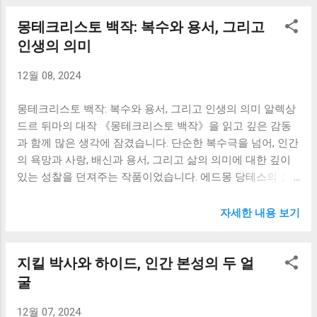
대함 사이에서 고뇌하는 네모 선장의 모습은 저에게 깊은 생
았습니다. 산초 팬사의 존재는 돈키호테의 이야기에 또 다른
몽테크리스토 백작: 복수와 용서, 그리고
각거리를 던져주었습니다. 책에서 가장 인상 깊었던 부분은
깊이를 더했습니다. 현실적인 산초는 돈키호테의 꿈을 비웃
바로 바닷속 세계의 묘사였습니다. 쥘 베른은 뛰어난 상상력
인생의 의미
기도 하지만, 동시에 그의 충실한 동반자이자 친구입니다. 돈
과 섬세한 문체로 빛나는 산호초, 빛을 발하는 해양 생물, 그
키호테와 산초의 관계는 이상과 현실, 꿈과 현실의 조화에 대
12월 08, 2024
리고 압도적인 규모의 심해 협곡을 생생하게 그려냈습니다.
한 메시지를 전달합니다. 서로 다른 성격과 가치관을 가진 두
마치 제가 직접 노틸러스호에 탑승하여 심해를 탐험하는 듯
인물이 함께 여정을 떠나면서 서로에게 영향을 주...
몽테크리스토 백작: 복수와 용서, 그리고 인생의 의미 알렉상
한 착각에 빠져들었고, 그 웅장함과 아름다움에 압도당했습
드르 뒤마의 대작 《몽테크리스토 백작》을 읽고 깊은 감동
니다. 특히 거대한 괴물 오징어와의 사투 장면은 손에 땀을 쥐
과 함께 많은 생각에 잠겼습니다. 단순한 복수극을 넘어, 인간
게 할 만큼 긴박감 넘쳤고, 인간의 한계를 넘어서는 자연의 힘
의 욕망과 사랑, 배신과 용서, 그리고 삶의 의미에 대한 깊이
앞에 저는 무력함과 경외심을 동시에 느꼈습니다. 이러한 경
있는 성찰을 던져주는 작품이었습니다. 에드몽 당테스의 삶
험은 제게 자연의 위대함을 다시 한 번 깨닫게 해주었고, 인간
은 마치 파도에 휩쓸리는 작은 배와 같았습니다. 순수한 사랑
이 자연 앞에서 겸손해야 한다는 것을 일깨워주었습니다. 네
과 밝은 미래를 꿈꾸던 젊은 선원은, 친구의 배신과 음모에 의
모 선장은 이 소설의 핵심 인물입니다. 그는 천재적인 과학자
자세한 내용 보기
해 억울하게 감옥에 갇히게 됩니다. 절망과 고독 속에서 14년
이자 뛰어난 선장이지만, 동시에 고독하고 비극적인 운명을
이라는 긴 세월을 보내지만, 그 시간 동안 그는 단순히 복수심
지닌 인물입니다. 그는 인간 사회에 대한 깊은 환멸과 분노를
지킬 박사와 하이드, 인간 본성의 두 얼
에 불타는 인물이 되는 대신, 놀라운 지혜와 통찰력을 얻게 됩
품고 바다 속으로 숨어들었고, 스스로 고립된 삶을 살아갑니
니다. 감옥에서 만난 늙은 신부 페르난도의 도움으로 그는 몽
굴
다. 하지만 그의 내면에는 인간에 대한 애정과 연민이 숨겨져
테크리스토 백작이라는 새로운 인생을 얻습니다. 막대한 부
있으며, 아로낙스 박사와 그의 동료들을 구출하고, 그들에게
12월 07, 2024
와 권력을 손에 넣은 그는 자신을 배신하고 억압했던 자들에
바닷속 세계를 보여줌으로써 자신의 고독을 조금이나마 달래