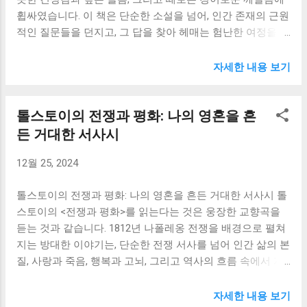
피해자를 넘어, 억압받는 농민들의 고통과 절망을 대변하는
휩싸였습니다. 이 책은 단순한 소설을 넘어, 인간 존재의 근원
인물로서, 독자의 마음에 강렬한 인상을 남깁니다. 저는 카튜
적인 질문들을 던지고, 그 답을 찾아 헤매는 험난한 여정을 생
샤의 슬픔과 좌절을 읽으면서, 사회적 약자에 대한 무관심과
생하게 그려낸 걸작이었습니다. 도스토옙스키는 탁월한 심리
차별이 얼마나 큰 고통을 야기하는지 절감했습니다. 그녀의
묘사를 통해, 각 인물의 내면 깊숙한 곳을 들여다보게 하며,
삶을 통해 우리 사회의 어두운 면과 정의로운 사회를 향한 갈
자세한 내용 보기
독자로 하여금 자신의 삶과 인생관을 되돌아보게 만드는 힘
망을 다시금 생각해보게 되었습니다. 네흘류도프는 카튜샤를
을 지녔습니다. 특히, 알료샤 카라마조프의 순수한 영혼과 깊
구원하고자 노력하지만, 그 과정은 결코 순탄하지 않습니다.
톨스토이의 전쟁과 평화: 나의 영혼을 흔
은 신앙심은 제게 큰 감동을 주었습니다. 그는 삶의 고통과 혼
그는 자신의 사회적 지위와 명예를 잃을 위험을 무릅쓰고, 그
란 속에서도 굳건한 신념을 지키며, 타인에게 끊임없는 사랑
든 거대한 서사시
녀를 돕기 위해 끊임없이 노력합니다. 하지만 그의 노력은 번
과 연민을 베풉니다. 알료샤의 모습은 현대 사회에서 점점 희
번이 사회의 벽에 부딪히고, 그는 절망과 좌절을 경험합니다.
12월 25, 2024
미해져가는 인간성의 아름다움을 일깨워주는 듯했습니다. 그
이러한 과정을 통해 네흘류도프는 자신이 가진 편견과 허영
의 헌신적인 삶은, 제가 무심코 지나쳤던 주변 사람들과의 관
심을 극복하고, 진정한 자아를 찾아가는 여정을 보여줍니다.
톨스토이의 전쟁과 평화: 나의 영혼을 흔든 거대한 서사시 톨
계에 대해 다시 한번 생각하게 만들었습니다. 더욱 적극적으
그의 변화는...
스토이의 <전쟁과 평화>를 읽는다는 것은 웅장한 교향곡을
로 타인에게 마음을 열고, 진정한 공감을 나누는 삶을 살아야
듣는 것과 같습니다. 1812년 나폴레옹 전쟁을 배경으로 펼쳐
겠다는 다짐을 하게 되었습니다. 반면, 드미트리 카라마조프
지는 방대한 이야기는, 단순한 전쟁 서사를 넘어 인간 삶의 본
의 격정적인 삶은 제게 경각심을 주었습니다. 그는 욕망과 분
질, 사랑과 죽음, 행복과 고뇌, 그리고 역사의 흐름 속에서 개
노에 휩싸여 끊임없이 방황하고, 결국 비극적인 결과를 맞이
인의 의미를 탐구하는 심오한 여정입니다. 저는 이 책을 통해
합니다. 드미트리의 파멸적인 삶은, 인간의 어두운 면과 죄의
단순히 역사적 사실을 익힌 것이 아니라, 제 자신의 인생과 내
무게를 적나라하게 보여주는 동시에, 욕망에 굴복하지 않고
자세한 내용 보기