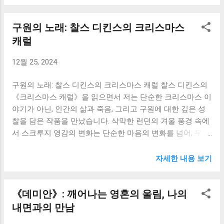
면을 성찰하는 귀중한 시간을 가졌습니다. 특히 책 속 인물들
자기 자신을 통제하는 것이 얼마나 중요한지를 일깨워주었습
의 삶을 따라가며, 그들의 고뇌와 갈등, 그리고 성장 과정을
니다. 저는 드미트리의 모습에서 제 안에 잠재된 어두운 욕망
구원의 노래: 찰스 디킨스의 크리스마스
지켜보는 동안 제 안의 깊은 곳에 잠재되어 있던 감정과 생각
들을 발견하고, 그것을 극복하기 위해 더욱 노력해야겠다고
들이 깨어나는 것을 느꼈습니다. 피에르 베주호프의 방황과
캐럴
생각했습니다. 이반 카라마조프는 지성과 회의로 가득 찬 인
성찰은 저에게 큰 감동을 주었습니다. 그는 부유한 귀족 출신
물입니다. 그는 신의 존재와 악의 문제에 대해 끊임없이 고민
12월 25, 2024
이지만, 삶의 진정한 의미를 찾기 위해 끊임없이 고민하고 방
하며, 냉철한 이성으로 세상을 바라봅니다. 이반의 고뇌는, 제
황하는 인물입니다. 자신의 정체성에 대한 고민, 혁명 사상에
가 막연하게 믿고 있던 것들에 대해 의문을 품게 만들었습니
구원의 노래: 찰스 디킨스의 크리스마스 캐럴 찰스 디킨스의
대한 열정, 그리고 사랑과 배신의 아픔을 겪으면서 그는 점차
다. 신은...
《크리스마스 캐럴》을 읽으면서 저는 단순한 크리스마스 이
성숙해져 갑니다. 피에르의 삶은 마치 저 자신의 삶을 투영한
야기가 아닌, 인간의 삶과 죽음, 그리고 구원에 대한 깊은 성
거울과 같았습니다. 대학 생활을 하면서 저 또한 진로에 대한
찰을 담은 작품을 만났습니다. 삭막한 런던의 겨울 풍경 속에
고민, 미래에 대한 불안감, 그리고 인간관계에서 오는 상처들
서 스크루지 영감의 변화는 단순한 마음의 변화를 넘어, 우리
을 겪고 있었습니다. 피에르의 고뇌를 따라가면서 저는 혼자
각자의 내면에 잠재된 가능성과 회복의 힘을 일깨워주는 듯
가 아니라는 위로를 받았고, 삶의 어려움을 극복하는 방법에
했습니다. 돈을 숭배하고 인간성을 잃어버린 스크루지 영감
대해 생각해 볼 수 있었습니다. 그의 끊임없는 성찰과 자기 발
자세한 내용 보기
의 모습은 현대 사회를 살아가는 우리들의 모습과도 닮아있
견의 과정은 제게 큰 영감을 주었고, 저 또한 더욱 성숙한 사
다는 생각이 들었습니다. 매일 반복되는 일상 속에서 우리는
람이 되기 위해 노력해야겠다는 다짐을 하게 했습니다. 안드
《데미안》: 깨어나는 영혼의 울림, 나의
얼마나 타인에게 따뜻함을 베풀고 살아가고 있을까요? 스크
레이 볼콘스키 공작의 이야기는 또 다른 의미로 제 마음을 울
루지 영감처럼 돈과 성공에 눈이 멀어 이웃의 고통에 무관심
내면과의 만남
렸습니다. 영광과 명예를 추구하며 전쟁터로 향하는 그의 모
한 채 살아가지는 않을까요? 책을 읽는 내내 이러한 자문자답
습은 처음에는 저에게 다소 냉정하게 느껴졌습니다. 하지만