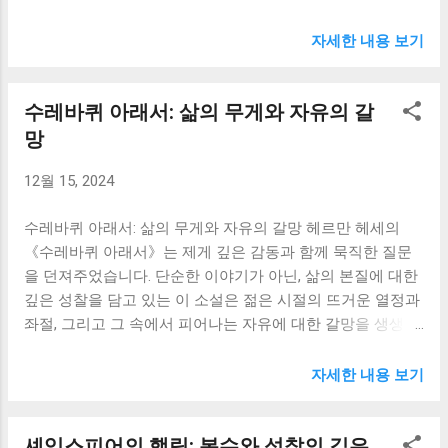
노인 산티아고의 이야기는 처음에는 좌절과 고난의 연속으로
한 깊은 성찰을 불러일으킵니다. 저는 안나의 선택을 비난할
보였지만, 책장을 넘길수록 그의 삶의 태도와 정신에 경외감
자세한 내용 보기
수 없었습니다. 그녀의 절망적인 사랑과 고독 속에서 인간의
을 느끼게 되었습니다. 특히, 며칠 밤낮으로 싸운 거대한 마린
연약함과 강인함을 동시에 느꼈습니다. 마치 제 자신의 삶을
을 잡았지만, 상어들에게 모두 먹히고 돌아온 빈 배는 그의 삶
반추하는 거울을 보는 듯한 착각에 빠지기도 했습니다. 반면
수레바퀴 아래서: 삶의 무게와 자유의 갈
의 덧없음과 숙명적인 운명을 보여주는 것 같았습니다. 하지
레빈의 이야기는 안나의 격렬한 삶과는 대조적으로 평온하고
만 그럼에도 불구하고 산티아고는 좌절하지 않았습니다. 그
망
서정적인 분위기를 자아냅니다. 레빈은 끊임없이 삶의 의미
는 자신의 삶에 대한 자부심과 긍지를 잃지 않았고, 그 숭고한
를 고민하고, 신앙과 농촌 생활을 통해 자신의 정체성을 찾아
12월 15, 2024
정신은 제게 큰 감동과 영감을 주었습니다. 이 책에서 가장 인
가는 인물입니다. 그는 농민들과의 관계 속에서 진정한 행복
상 깊었던 부분은 산티아고의 끈기와 인내였습니다. 그는 힘
을 발견하고, 가족을 이루며 안정적인 삶을 추구합니다. 레빈
수레바퀴 아래서: 삶의 무게와 자유의 갈망 헤르만 헤세의
든 싸움 속에서도 포기하지 않고 끝까지 노력했습니다. 거대
의 고뇌와 성찰은 제게 삶의 목표와 가치에 대한 질문을 던...
《수레바퀴 아래서》는 제게 깊은 감동과 함께 묵직한 질문
한 마린과의 사투는 단순한 힘의 대결이 아니라, 인간의 의지
을 던져주었습니다. 단순한 이야기가 아닌, 삶의 본질에 대한
와 자연의 힘 사이의 싸움이었습니다. 그 과정에서 산티아고
깊은 성찰을 담고 있는 이 소설은 젊은 시절의 뜨거운 열정과
는 육체적으로나 정신적으로 극한의 고통을 겪지만, 그의 눈
좌절, 그리고 그 속에서 피어나는 자유에 대한 갈망을 생생하
빛에는 포기라는 단어는 존재하지 않았습니다. 그의 끈기는
게 그려내고 있습니다. 한스 기벤라트의 비극적인 삶은 제게
제게 삶의 어떤 어려움에도 굴하지 않고 나아가는 용기를 주
인생의 무게와 자유의 소중함에 대해 다시금 생각해보게 하
었습니다. 저는 지금까지 힘든 일 앞에 쉽게 포기하는 경향이
자세한 내용 보기
는 계기가 되었습니다. 소설 속 한스는 어린 시절부터 부모의
있었는데, 산티아고의 모습을 보면서 제 자신의 나약함을 반
기대와 사회의 틀 속에서 억압된 채 살아갑니다. 뛰어난 학문
성하고 더욱 강인해져야겠다는 다짐을 하게 되었습니다. 마
셰익스피어의 햄릿: 복수와 성찰의 깊은
적 재능을 가졌음에도 불구하고, 그는 자신의 꿈과 열정을 펼
치 제 인생의 멘토를 만난 것 같은 기분이었습니다. 또한, 이