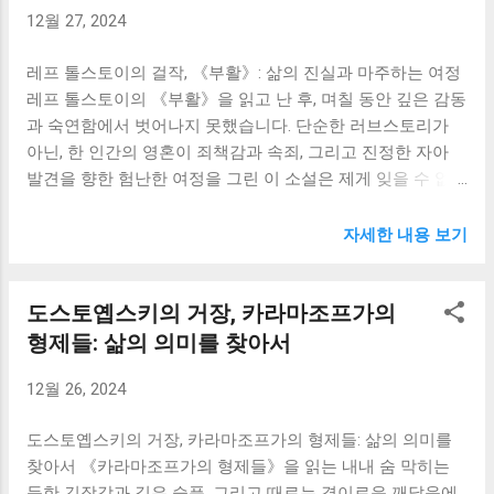
달 탐험을 소설 속에 현실적으로 그려냄으로써, 인간의 상상
12월 27, 2024
리고 파멸이었습니다. 이 작품은 단순히 권력욕의 위험성을
력과 도전 정신의 무한한 가능성을 보여주었습니다. 저는 늘
경고하는 것만이 아닙니다. 맥베스의 아내, 레이디 맥베스의
안전하고 편안한 길만을 선택하려는 경향이 있었지만, 이 책
레프 톨스토이의 걸작, 《부활》: 삶의 진실과 마주하는 여정
모습을 통해 인간의 욕망이 어떻게 타인과의 관계를 파괴하
은 제게 안주하지 않고 끊임없이 새로...
레프 톨스토이의 《부활》을 읽고 난 후, 며칠 동안 깊은 감동
고, 심지어 자기 자신까지 갉아먹는지 보여줍니다. 처음에는
과 숙연함에서 벗어나지 못했습니다. 단순한 러브스토리가
야망을 부추기는 강인한 여성으로 등장하지만, 점차 죄책감
아닌, 한 인간의 영혼이 죄책감과 속죄, 그리고 진정한 자아
과 광기에 시달리며 비극적인 최후를 맞이하는 그녀의 모습
발견을 향한 험난한 여정을 그린 이 소설은 제게 잊을 수 없는
은 깊은 슬픔을 자아냅니다. 그녀의 몰락은 욕망의 그림자가
울림을 선사했습니다. 네흘류도프 백작의 삶을 통해 톨스토
얼마나 잔혹하게 인간을 변화시키는지를 보여주는 강렬한 메
이는 돈과 권력, 사회적 지위가 가져다주는 허상과 인간 내면
시지입니다. 맥베스와 레이디 맥베스의 관계는, 서로의 야망
자세한 내용 보기
의 어둠, 그리고 그 어둠을 극복하고 진실된 삶으로 나아가는
을 부추기고 결국 서로를 파멸로 몰아넣는 비극적인 연대기
과정을 섬세하게 묘사합니다. 소설은 네흘류도프가 어린 시
입니다. 그들의 관계에서 느껴지는 것은 단순한 사랑이 아닌,
도스토옙스키의 거장, 카라마조프가의
절 자신이 농락했던 카튜샤 마슬로바를 법정에서 다시 만나
욕망과 파멸의 공범 관계였습니다. 그들의 이야기는, 인간 관
는 장면으로 시작합니다. 그 순간, 그는 자신의 과거 행동에
형제들: 삶의 의미를 찾아서
계의 어두운 측면을 날카롭게 드러내며, 우리에게 욕망의 위
대한 깊은 죄책감과 회한에 사로잡힙니다. 그동안 자신이 누
험성을 다시 한번 일깨워줍니다. 저는 맥베스를 읽으면서 제
12월 26, 2024
려왔던 부유하고 안락한 삶이 얼마나 허무하고 공허한 것인
자신의 욕망과 마주하게 되었습니다. 누구나 성공과 행복을
지 깨닫게 되는 것입니다. 카튜샤의 고통스러운 삶은 단지 개
갈망하지만, 그 과정에서 어떤 선택을 해야 하는지, 어떤 가치
도스토옙스키의 거장, 카라마조프가의 형제들: 삶의 의미를
인의 비극이 아니라, 당시 러시아 사회의 부조리와 불의를 적
를 지켜야 ...
찾아서 《카라마조프가의 형제들》을 읽는 내내 숨 막히는
나라하게 보여주는 상징적인 사건입니다. 카튜샤는 단순한
듯한 긴장감과 깊은 슬픔, 그리고 때로는 경이로운 깨달음에