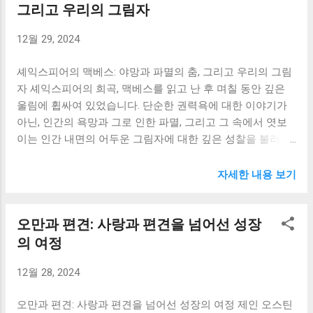
을 느꼈습니다. 마치 끔찍한 현실을 엿보는 듯한 기분이었습
그리고 우리의 그림자
같은 탐욕스러운 마음을 경계해야겠다고 생각했습니다. 남을
니다. 하지만 그 불편함 속에서 저는 동시에 희망의 섬광도 발
이용하고 착취하는 대신, 올리버처럼 정직하고 정의로운 삶
12월 29, 2024
견했습니다. 이 책에서 가장 인상 깊었던 부분은 바로 '그
을 살아가야겠다는 다짐을 했습니다. 반면, 브라운로우씨와
녀'의 존재입니다. 시력을 잃지 않은 유일한 여성, 의사의 아
같은 선한 인물들의 존재는 제게 큰 위로와 감동을 ...
셰익스피어의 맥베스: 야망과 파멸의 춤, 그리고 우리의 그림
내로서 그녀는 혼란 속에서도 인간성을 잃지 않고 다른 사람
자 셰익스피어의 희곡, 맥베스를 읽고 난 후 며칠 동안 깊은
들을 돕습니다. 자신의 안전을 위협받는 상황에서도 그녀는
울림에 휩싸여 있었습니다. 단순한 권력욕에 대한 이야기가
도덕적 책임감을 잊지 않고, 눈먼 자들을 돌보고, 질서를 유지
아닌, 인간의 욕망과 그로 인한 파멸, 그리고 그 속에서 엿보
하려고 노력합니다. 그녀의 행동은 암울한 상황 속에서 한 줄
이는 인간 내면의 어두운 그림자에 대한 깊은 성찰을 불러일
기 빛과 같았습니다. 저는 그녀를 보면서 인간의 본성에 대한
으키는 작품이었습니다. 맥베스의 이야기는 단순히 과거의
질문을 던지게 되었습니다. 과연 인간은 극한 상황에서도 도
이야기가 아닌, 현재를 살아가는 우리 자신의 모습을 비추는
덕성을 유지할 수 있을까요? 그녀의 존재는 그 질문에 대한
자세한 내용 보기
거울과 같았습니다. 맥베스는 처음에는 충직하고 용감한 장
긍정적인 답변이자, 희망의 메시지였습니다. 그녀의 헌신과
군이었습니다. 하지만 마녀들의 예언을 듣고 왕이 될 수 있다
용기는 제게 큰 감동과 영감을 주었습니다. 저는 그녀처럼 어
오만과 편견: 사랑과 편견을 넘어선 성장
는 야망에 사로잡히고, 아내 레이디 맥베스의 부추김에 결국
떤 상황에서도 정의로운 행동을 실천하고 싶다는 강한 열망
왕을 살해하는 끔찍한 죄를 짓습니다. 이 과정에서 맥베스는
의 여정
을 느꼈습니다. 《눈먼 자들의 도시》는 단순히 눈먼 자들의
점점 더 잔혹해지고, 자신의 행동에 대한 죄책감과 공포에 시
이야기가 아닙니다. 이는 우리 사회의 부조리와 인간의 어두
12월 28, 2024
달리며 정신적으로 파괴되어 갑니다. 그의 야망은 처음에는
운 면을 보여주는 거울이기도 합니다. 책 속의 폭력과 무질서,
권력에 대한 열망이었지만, 점점 더 자기 자신을 파괴하는 욕
그리고 냉혹한 현실은 우리 사회의 어두운 그...
오만과 편견: 사랑과 편견을 넘어선 성장의 여정 제인 오스틴
망으로 변질되어 갔습니다. 결국 맥베스는 자신의 야망으로