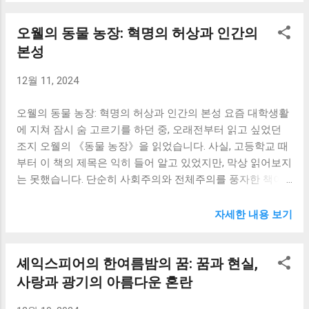
춰 조정하고, 데이지의 변화된 모습을 받아들였다면, 그의 비
다. 핍의 어린 시절은 가난과 고독으로 가득 차 있었습니다.
극은 조금 다르게 쓰여졌을까요? 그 생각은 제게 많은 질문을
오웰의 동물 농장: 혁명의 허상과 인간의
사랑하는 누이와 그 누이의 냉혹한 남편, 그리고 끊임없는 빈
던져주었습니다. 저는 개츠비의 꿈을 통해 제 자신의 꿈과 목
곤 속에서 그는 희망조차 잃어가는 듯했습니다. 하지만 그러
본성
표를 되돌아보게 되었습니다. 저 또한 개츠비처럼 어떤 꿈을
한 절망 속에서도 그는 끊임없이 성장했습니다. 주변 사람들
좇고 있는지, 그 꿈이 현실적인지, 아니면 환상에 가까운 것인
12월 11, 2024
과의 관계를 통해 배움을 얻고, 자신의 꿈을 향해 나아가는 모
지 자문했습니다. 제가 꿈꾸는 미래는 과연 개츠비의 꿈처럼
습은, 제게 큰 감동과 용기를 주었습니다. 저 또한 힘든 시기
허황된 것일까요, 아니면 현실적인 목표를 바탕으로 한 실현
오웰의 동물 농장: 혁명의 허상과 인간의 본성 요즘 대학생활
를 겪으면서 좌절하고 포기하고 싶은 순간들이 많았습니다.
가능한 꿈일까요? 개츠비의 비극은 저에게 꿈을 향한 열정과
에 지쳐 잠시 숨 고르기를 하던 중, 오래전부터 읽고 싶었던
하지만 핍의 이야기는 어떤 역경 속에서도 희망의 끈을 놓지
...
조지 오웰의 《동물 농장》을 읽었습니다. 사실, 고등학교 때
않으면, 결국에는 성장할 수 있다는 것을 보여주었습니다. 그
부터 이 책의 제목은 익히 들어 알고 있었지만, 막상 읽어보지
의 굳건한 정신은 제게 다시 한번 삶의 의지를 불어넣어 주었
는 못했습니다. 단순히 사회주의와 전체주의를 풍자한 책이
습니다. 갑작스러운 부유함은 핍에게 또 다른 시련을 안겨주
라는 정도의 막연한 인식만 가지고 있었죠. 그런데 막상 책장
었습니다. 화려한 삶과 높은 지위, 그리고 새로운 인간관계는
을 넘기면서 느낀 감동과 충격은 상상 이상이었습니다. 단순
그를 혼란스럽게 만들었습니다. 그는 자신의 정체성을 잃어
자세한 내용 보기
한 동물 우화를 넘어, 인간 본성과 권력의 탐욕, 그리고 혁명
가고, 진정한 행복을 놓치고 있습니다. 부유함이 가져다주는
의 씁쓸한 진실을 날카롭게 파헤치는 책이었습니다. 책을 읽
허상에 빠져, 진정으로 소중한 것들을 놓치고 방황하는 그의
셰익스피어의 한여름밤의 꿈: 꿈과 현실,
는 내내 가슴이 답답하고 묵직해지는 감정을 느꼈습니다. 마
모습은 제게 경종을 울렸습니다. 물질적인 풍요가 행복을 보
치 숨 막히는 현실을 목격하는 듯한 착각에 빠지기도 했습니
사랑과 광기의 아름다운 혼란
장하지 않는다는 것을, 핍의 경험을 통해 절실히 느낄 수 있었
다. 소설 속 동물들은 폭정에 시달리던 인간 농장주를 몰아내
습니다. 저 또한 물질적인 성공에 대한 욕심에 눈이 멀어, 인