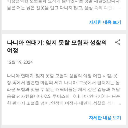
기상천외한 모험들과 묘하게 닮아있다는 것을 깨달았습니다.
가득 차 있었습니다. 그 모습에서 저는 제 안의 숨겨진 감정들
물론 저는 낡은 갑옷을 입고 다니지 않고, 상상 속의 여인을
을 발견했습니다. 마치 오랫동안 잊고 있었던 낡은 사진첩을
위해 싸우지도 않습니다. 하지만 돈키호테처럼, 저 또한 현실
꺼내 본 것 같은, 묘한 감정이었습니다. 미우는 '나'의 삶에 갑
과 이상 사이에서 끊임없이 갈등하는 존재입니다. 세상의 비
작스럽게 등장하지만, 깊은 영향을 미칩니다. 그녀의 섬세함
자세한 내용 보기
웃음에도 불구하고, 자신의 꿈을 향해 나아가는 돈키호테의
과 자유분방함, 그리고 불안정한 감정들은 제게 강렬한 인상
모습은 때로는 어리석게 보이지만, 동시에 숭고한 용기로 다
을 남겼습니다. 그녀의 삶은 제가 상상조차 할 수 없었던 방식
나니아 연대기: 잊지 못할 모험과 성찰의
가왔습니다. 그의 굳건한 신념은 제게 깊은 감동과 함께, 스스
으로 전개됩니다. 미우의 등장은 '나'에게 삶의 새로운 가능성
로의 삶을 되돌아보는 기회를 제공했습니다. 돈키호테는 이
여정
을 보여주는 동시에, 깊은 슬픔과 상실감을 안겨줍니다. 미우
상과 현실의 괴리 속에서 고뇌합니다. 그는 낡은 기사 소설 속
와의 만남과 이별은 '나'에게 성장의 기회를 제공하지...
12월 19, 2024
세계에 갇혀, 현실의 풍경을 그 소설의 틀로 해석합니다. 풍차
를 거인으로, 양떼를 군대로, 여인숙 주인을 공주로 보는 그의
나니아 연대기: 잊지 못할 모험과 성찰의 여정 어린 시절, 옷
시각은 웃음을 자아내지만, 동시에 그의 순수한 열정과 꿈을
장 속에서 발견한 마법의 세계 나니아. 그곳에서 펼쳐지는 놀
향한 숭고한 의지를 보여줍니다. 저는 돈키호테의 이러한 착
라운 모험과 잊을 수 없는 캐릭터들은 제게 깊은 감동과 깨달
각과 망상 속에서, 제 자신의 삶에서도 비슷한 경험들을 발견
음을 선사했습니다. C.S. 루이스의 《나니아 연대기》는 단순
했습니다. 가끔은 제가 꿈꾸는 이상적인 모습과 현실의 제 모
한 판타지 소설을 넘어, 인생의 여정과 내면의 성찰을 섬세하
습 사이에서 괴리를 느끼고, 좌절감에 빠지기도 합니다. 하지
게 그려낸 작품입니다. 책장을 덮은 후에도 오랫동안 제 마음
만 돈키호테를 통해, 그러한 괴리는 부끄러워하거나 포기해
속에 잔잔한 파문을 일으키며, 삶의 의미와 가치에 대해 끊임
야 할 대상이 아니라, 오히려 성장의 발판이 될 수 있다는 것
자세한 내용 보기
없이 질문하게 만들었습니다. 주인공들, 특히 피터, 수잔, 에드
을 깨달았습니다. 그의 좌절과 실패에도 불구하고, 그는 끊임