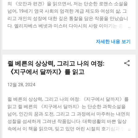
의 《오만과 편견》을 읽으면서, 저는 단순한 로맨스 소설을
인해 모든 것을 잃고 비참한 최후를 맞이합니다. 맥베스의 비
넘어, 19세기 영국 사회의 엄격한 계급 제도와 여성의 삶, 그
극은 단순히 그의 잘못된 선택 때문만이 아니라고 생각합니
리고 개인의 성장에 대한 깊은 통찰을 담은 작품을 만났습니
다. 그의 비극은 우리 모두에게 내재된 어두운 욕망, 즉 야망
다. 엘리자베스 베넷과 미스터 다아시의 사랑 이야기는 흥미
과 권력욕이라는 인간의 본성의 어두운 면을 적나라하게 보
진진하지만, 그 이면에는 사회적 편견과 오만함이라는 벽을
여주기 때문입니다. 우리는 모두 맥베스처럼 자신의 욕망에
넘어 진정한 자아를 찾아가는 힘겨운 여정이 숨겨져 있습니
휘둘릴 가능성을 가지고 있습니다. 작은 유혹에도 넘어져, 잘
자세한 내용 보기
다. 엘리자베스의 날카로운 지성과 독립적인 성격은 당시 여
못된 선택을 하고, 결국 후회할 수도 있습니다. 맥베스의 이야
성상에 대한 고정관념을 깨는 혁신적인 모습이었고, 그러한
기는 우리에게 경각심을 불러일으키며, 자신의 욕망을 억제
쥘 베른의 상상력, 그리고 나의 여정:
그녀의 성격이 오만한 다아시와의 관계에서 어떻게 갈등을
하고 올바른 길을 선택하는 것이 얼마나 중요한지를 일깨워
만들어내고, 또 어떻게 성장의 밑거름이 되는지를 보여주는
《지구에서 달까지》를 읽고
줍니다. 레이디 맥베스의 캐릭터 또한 깊은 인상을 남겼습니
과정은 매우 인상 깊었습니다. 엘리자베스는 처음 다아시를
다. 처음에는 냉철하고 야심만만한 그녀는, 맥베스를 부추겨
12월 28, 2024
만났을 때 그의 차가운 태도와 오만함에 깊은 반감을 느낍니
범죄를 저지르도록 만드는 주요 인물입니다. 하지만 죄책감
다. 그녀는 사회적 지위에 대한 그의 편견과 자신의 가족을 무
과 광기에 시달리며 점점 더 불행해지고, 결국 자살로 생을 마
쥘 베른의 상상력, 그리고 나의 여정: 《지구에서 달까지》를
시하는 그의 행동에 분노하고, 그를 냉정하게 평가합니다. 하
감합니다. 레...
읽고 쥘 베른의 《지구에서 달까지》는 단순한 과학소설을
지만 이야기가 진행될수록 엘리자베스는 다아시의 내면에 숨
넘어, 인간의 꿈과 도전, 그리고 그 과정에서 마주하는 내면의
겨진 따뜻함과 고결함을 발견하게 됩니다. 다아시의 행동 뒤
성찰을 섬세하게 그려낸 작품입니다. 대학생활의 바쁜 일상
에 숨겨진 이유와 그의 진심을 이해하게 되면서, 엘리자베스
속에서 이 책을 읽으며, 잊고 있던 어린 시절의 호기심과 탐험
는 자신의 오만한 판단과 편견에 대해 반성하게 됩니다. 이러
에 대한 열망을 다시금 떠올릴 수 있었습니다. 책 속의 탄환
한 엘리자베스의 성장 과정은 독자들에게 자신의 편견을 되