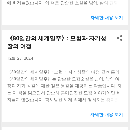
에 빠져들었습니다. 이 책은 단순한 소설을 넘어, 삶의 균열
재였습니다. 그는 싱클레어의 내면에 잠재되어 있던 어둠과
속에서 우리가 어떻게 스스로를 발견하고 성장해 나가는지를
빛을 모두 받아들이고 인정해주는, 진정한 의미의 스승이었
보여주는 심오한 성찰의 여정이었습니다. 주인공인 루크의
자세한 내용 보기
습니다. 데미안을 통해 싱클레어는 세상의 이분법적인 사고
이야기는, 마치 제 자신의 내면을 투영한 거울을 보는 듯한 착
방식에서 벗어나, 선과 악, 빛과 어둠이 공존하는 세계를 이해
각을 불러일으켰습니다. 그의 불안정한 정신 상태, 끊임없는
하기 시작합니다. 이러한 그의 깨달음은, 제게도 큰 영향을 주
《80일간의 세계일주》: 모험과 자기성
자기 의심, 그리고 주변 사람들과의 엇갈린 관계는 누구나 한
었습니다. 저는 이전까지는 세상을 흑백으로만 바라보는 경
번쯤 경험했거나, 혹은 현재 겪고 있을 법한 보편적인 감정들
찰의 여정
향이 있었습니다. 옳고 그름, 좋고 나쁨, 선과 악으로 단순하
이었습니다. 루크의 몽유병은 그의 내면의 혼란을 상징적으
게 구분하며, 그 기준에 맞추려고 애썼습니다. 하지만 《데미
12월 23, 2024
로 보여줍니다. 밤마다 자신도 모르게 걷는 그의 발걸음은, 마
안》을 통해, 세상은 훨씬 복잡하고 다층적인 구조를 가지고
치 삶의 방향을 잃고 표류하는 그의 정신 상태를 그대로 반영
있으며, 그 안에는 서로 상반되는 요소들이 공존하고 있음을
《80일간의 세계일주》: 모험과 자기성찰의 여정 쥘 베른의
하는 것 같습니다. 그는 자신의 행동을 제대로 통제하지 못하
깨달았습니다. 그것은 마치 빛과 그림자가 서로 얽혀 하나의...
《80일간의 세계일주》는 단순한 모험소설을 넘어, 삶의 여
고, 그로 인해 끊임없이 죄책감과 불안에 시달립니다. 그의 몽
정과 자기 성찰에 대한 깊은 통찰을 제공하는 작품입니다. 저
유병은 단순한 질병이 아니라, 그의 내면 깊숙한 곳에 자리 잡
는 이 책을 읽으면서 단순히 흥미진진한 모험 이야기에만 빠
은 상처와 고통의 표현이자, 그가 억압해 온 감정들이 표출되
져들지 않았습니다. 픽셔널한 세계 속에서 펼쳐지는 흥미로
는 방식이라고 생각했습니다. 저는 루크를 통해, 우리가 자신
운 여정과 더불어, 주인공 필리아스 포그와 그의 조력자 파스
의 감정을 외면하거나 억누르면 결국 그것은 다른 형태로 우
파르투의 여정을 통해 제 자신의 삶을 되돌아보고, 앞으로 나
리에게 되돌아온다는 것을 깨달았습니다. 마치 억눌린 압력
자세한 내용 보기
아갈 방향에 대해 고민하는 시간을 가질 수 있었습니다. 책의
이 폭발하듯이 말입니다. 책을 읽으면서 저는 제 자신의 과거
가장 큰 매력은 역시 박진감 넘치는 세계 일주 여정입니다. 인
를 돌아보게 되었습니다. 저 또한 루크처럼 불안과 자기 의심