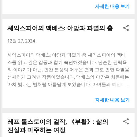
발사체 '콜럼비아드'는 단순한 기계 장치가 아니라, 인간의 한
돌아보고, 타인을 더 깊이 이해하려는 노력의 중요성을 일깨
자세한 내용 보기
계를 넘어서고자 하는 불굴의 의지의 상징으로 다가왔습니
워줍니다. 저 또한 엘리자베스처럼, 때때로 다른 사람들을 표
다. 미지의 세계를 향한 끊임없는 도전, 그 과정에서 겪는 좌
면적으로 판단하고 편견을 가지고 바라보는 자신의 모습을
셰익스피어의 맥베스: 야망과 파멸의 춤
절과 성공, 그리고 예측 불가능한 상황 속에서 드러나는 인간
발견하며 반성하는 시간을 가졌습니다. 다아시 또한 엘리자
의 본성은 제게 많은 생각거리를 던져주었습니다. 특히, 세 명
베스와의 만남을 통해 자신의 오만함을 깨닫고 변화하는 과
12월 27, 2024
의 주인공, 바르비케, 니콜, 미첼의 캐릭터는 각기 다른 매력
정을 보여줍니다. 그는 자신의 고집스러운 성격과 사회적 지
을 지니고 있어 더욱 흥미로웠습니다. 바르비케의 과학적이
위에 대한 과도한 자부심 때문에 엘리자베스와의 관계에서
셰익스피어의 맥베스: 야망과 파멸의 춤 셰익스피어의 맥베
고 분석적인 태도는 제가 연구에 매달리는 모습과 닮아 있었
많은 실수를 저지릅니다. 하지만 엘리자베스의 날카로운 비
스를 읽고 깊은 감동과 함께 숙연해졌습니다. 단순한 권력욕
고, 니콜의 낙천적이고 유쾌한 성격은 힘든 대학 생활 속에서
판과 진심 어린 조언을 통해 자신의 잘못을...
의 이야기가 아닌, 인간 본성의 어두운 면과 그로 인한 파멸을
제게 위안과 힘을 주었습니다. 미첼의 냉철함과 리더십은 앞
섬세하게 그려낸 작품이었습니다. 맥베스의 야망은 처음에는
으로 제가 사회생활을 하며 갖춰야 할 중요한 자질이라는 생
마치 빛나는 별처럼 아름답게 보였습니다. 마녀들의 예언에
각을 하게 했습니다. 이들은 목표를 달성하기 위해 서로 협력
흔들리는 그의 모습은, 우리 모두가 쉽게 빠질 수 있는 유혹의
하고, 갈등을 극복하며, 인간적인 유대감을 형성해 나갑니다.
순간을 보여주는 것 같았습니다. 누구나 한 번쯤은 꿈꿔왔을
자세한 내용 보기
그 과정은 마치 하나의 팀 프로젝트를 수행하는 것처럼 느껴
권력, 명예, 성공. 맥베스는 그 꿈을 손에 넣을 기회를 잡았지
졌고, 성공적인 결과를 얻기 위해서는 개인의 능력뿐만 아니
만, 그 과정에서 자신을 잃어가는 모습은 안타까움과 함께 경
라 협력과 소통이 얼마나 중요한지를 다시 한번 깨닫게 해주
레프 톨스토이의 걸작, 《부활》: 삶의
외감마저 불러일으켰습니다. 그는 예언을 맹신하며 자신의
었습니다. 이 책을 통해 얻은 가장 큰 교훈은 '한계를 넘어서
야망을 정당화하려 했고, 그 과정에서 점점 더 잔혹해져 갔습
진실과 마주하는 여정
는 용기'입니다. 쥘 베른은 당시로서는 상상조차 할 수 없었던
니다. 결국 그가 얻은 것은 공허한 권좌와 끊임없는 불안, 그