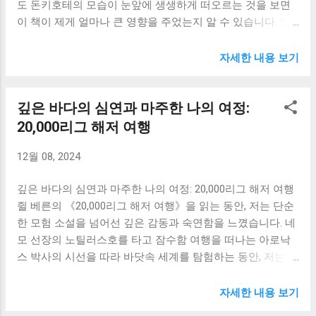
도 돈키호테의 모습이 눈앞에 생생하게 떠오르는 것을 보면
황된 욕망에 눈이 멀어 진정한 자아를 잃어버릴 수 있음을 보
이 책이 제게 얼마나 큰 영향을 주었는지 알 수 있습니다. 단
여주는 것 같습니다. 저는 봇텀의 이야기를 통해, 타인의 시선
순한 기사 이야기가 아닌, 인간의 삶과 꿈, 현실에 대한 깊은
이나 외부 환경에 휘둘리지 않고, 자신의 내면에 집중하는 것
성찰을 담고 있는 이 작품은 제 인생 여정에 대한 새로운 시각
이 얼마나 중요한지를 깨달았습니다. 진정한 행복은 외부적
자세한 내용 보기
을 선물해 주었습니다. 책을 읽으면서 가장 먼저 느낀 것은 돈
인 조건이 아닌, 내면의 평화에서 온다는 것을 다시 한번 되새
키호테의 순수한 열정이었습니다. 낡은 기사 소설에 심취하
기게 되었습니다. 또한, 헤르미아와 라이산더, 헬레나와 디미
깊은 바다의 심연과 마주한 나의 여정:
여 자신을 기사라 믿고, 세상을 정의롭게 만들겠다는 그의 굳
트리우스의 사랑 이야기는 젊은 시절의 혼란스러운 감정과
건한 의지는 감동적이었습니다. 물론 그의 행동은 현실과 동
20,000리그 해저 여행
열정을 생생하게 보여줍니다. 그들의 사랑은 끊임없이 변하
떨어져 있었고, 종종 어리석고 우스꽝스럽게 보이기도 했습
고, 엇갈리고, 혼란스럽습니다. 서로를 향한 질투와 오해, 그리
12월 08, 2024
니다. 하지만 그 어리석음 속에는 숭고한 이상과 꿈을 향한 불
고 그로 인한 갈등은 젊은 연인들의 불안정한 감정을 그대로
타는 열정이 숨겨져 있었습니다. 그는 현실의 고통과 냉혹함
드러냅니다. 저는 이들의 사랑 이야기를 통해, 사랑이란 ...
깊은 바다의 심연과 마주한 나의 여정: 20,000리그 해저 여행
속에서도 꿈을 놓지 않았고, 그 꿈을 향해 끊임없이 나아갔습
쥘 베른의 《20,000리그 해저 여행》을 읽는 동안, 저는 단순
니다. 그의 모습에서 저는 제 자신의 삶을 돌아보게 되었습니
한 모험 소설을 넘어선 깊은 감동과 숙연함을 느꼈습니다. 네
다. 저 또한 돈키호테처럼 열정적으로 꿈을 쫓고 있는가? 현
모 선장의 노틸러스호를 타고 잠수함 여행을 떠나는 아로낙
실의 어려움 앞에서 쉽게 좌절하고 꿈을 포기하려는 유혹에
스 박사의 시선을 따라 바닷속 세계를 탐험하는 동안, 저는 제
굴복하고 있지는 않은가? 돈키호테의 모습은 제게 꿈을 향한
자신의 내면 세계를 마주하는 듯한 착각에 빠졌습니다. 웅장
열정을 다시 한번 일깨워 주었습니다. 꿈을 쫓는 과정에서 어
하고 신비로운 심해의 풍경은 제 마음속에 잠재되어 있던 호
리석은 행동을 할 수도 있고, 실패를 경험할 수도 있지만, 그
자세한 내용 보기
기심과 경외심을 자극했고, 동시에 인간의 탐욕과 자연의 위
러한 과정을 통해 성장하고 더욱 강해질 수 있다는 것을 깨달