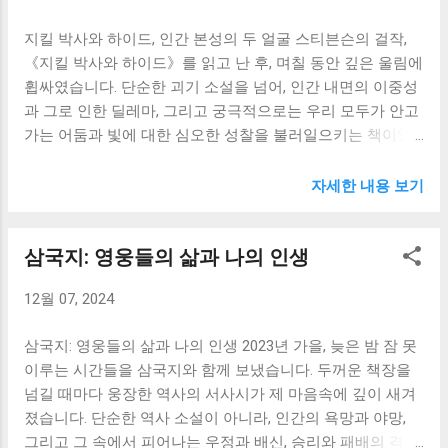
게 차례로 복수를 가합니다. 하지만 단순히 눈에는 눈, 이에는
려는 모습을 보여줍니다. 네모 선장의 고독과 분노는 제게 인
지킬 박사와 하이드, 인간 본성의 두 얼굴 스티븐슨의 걸작,
이 식의 잔혹한 복수가 아니었습니다. 그는 그들의 약점을 파
간의 존...
《지킬 박사와 하이드》를 읽고 난 후, 며칠 동안 깊은 울림에
고들어, 그들이 스스로 파멸의 길을 걷도록 유도합니다. 그 과
휩싸였습니다. 단순한 괴기 소설을 넘어, 인간 내면의 이중성
정에서 우리는 복수의 달콤함과 그 이면에 도사리는 고독과
과 그로 인한 딜레마, 그리고 궁극적으로는 우리 모두가 안고
슬픔을 동시에 느낄 수 있습니다. 에드몽은 복수를 통해 카타
가는 어둠과 빛에 대한 심오한 성찰을 불러일으키는 책이었
르시스를 경험하지만, 동시에 자신의 영혼이 점점 더 메말라
습니다. 책장을 덮은 후에도 지킬 박사의 고뇌와 하이드의 잔
가는 것을 느낍니다. 마치 거대한 기계의 톱니바퀴처럼, 복수
혹함이 제 마음속에 깊이 새겨져, 밤잠을 설치게 만들 정도였
의 과정은 에드몽을 끊임없이 움직이게 하지만, 그의 내면의
자세한 내용 보기
습니다. 이 책은 단순히 이야기 그 이상의 무언가를, 제 인생
평화는 점점 더 멀어져 갑니다. 그의 복수는 단순히 개인적인
여정에 대한 깊은 질문을 던져주었습니다. 우선, 제게 가장 큰
원한을 풀기 위한 것이 아니었습니다. 그는 사회의 부조리와
삼국지: 영웅들의 삶과 나의 인생
충격을 안겨준 것은 인간의 이중성에 대한 섬뜩할 정도로 정
불의에 맞서 싸우는 과정이기도 했습니다. 부유하고 권력 있
확한 묘사였습니다. 지킬 박사는 선량하고 존경받는 인물이
는 자들의 탐욕과 위선, 그리고 그들의 횡포에 희생되는 약자
12월 07, 2024
지만, 동시에 자신의 어두운 욕망을 억누르지 못하고 하이드
들의 모습을 통해, 작가는 당시 사회의 어두운 단면을 날카롭
라는 괴물을 탄생시킵니다. 이는 마치 우리 내면에 존재하는
게 비판하고 있습니다. 에드몽의 복수는 사회 정의를 위한 하
삼국지: 영웅들의 삶과 나의 인생 2023년 가을, 늦은 밤 잠 못
선과 악, 빛과 어둠의 투쟁을 보는 듯했습니다. 누구나 밝은
나의 메타포로 해석될 수 있습니다. 그의 행동은 때...
이루는 시간들을 삼국지와 함께 보냈습니다. 두꺼운 책장을
면과 어두운 면을 동시에 가지고 있지만, 우리는 사회적 규범
넘길 때마다 웅장한 역사의 서사시가 제 마음속에 깊이 새겨
과 도덕적 가치관에 따라 어두운 면을 억압하며 살아갑니다.
졌습니다. 단순한 역사 소설이 아니라, 인간의 욕망과 야망,
하지만 그 어둠은 결코 사라지지 않고, 잠재된 채로 우리 내면
그리고 그 속에서 피어나는 우정과 배신, 승리와 패배의 격렬
깊숙한 곳에 존재한다는 사실을 이 책은 적나라하게 보여줍