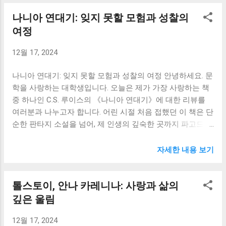
먼드, 루시의 성장 과정은 저에게 큰 영감을 주었습니다. 전쟁
없이 일어서서 자신의 길을 걸어갑니다. 그의 끈기와 집념은
나니아 연대기: 잊지 못할 모험과 성찰의
으로 인해 런던을 떠나 시골 저택에 머물게 된 네 남매는 옷장
제게 큰 영감을 주었습니다. 산초 판사는 돈키호테와 대조적
속에서 나니아로 들어가 용감한 전사이자 지도자가 됩니다.
여정
인 인물입니다. 현실적이고 이기적인 산초는 돈키호테의 이
처음에는 어린아이에 불과했던 그들은 나니아에서 겪는 수많
상을 이해하지 못하지만, 동시에 그의 충실한 동반자로서 돈
12월 17, 2024
은 시련과 모험을 통해 성숙해져 갑니다. 특히 에드먼드의 경
키호테를 묵묵히 지지합니다. 돈키호테의 기상천외한 모험
우, 마녀에게 굴복했다가 후회하고 용서를 구하는 과정은 인
속에서, 산초는 때로는 돈키호테를 비웃기도 하고, 그의 어
나니아 연대기: 잊지 못할 모험과 성찰의 여정 안녕하세요. 문
간의 연약함과 회복의 가능성을 보여주는 감동적인 장면입니
리...
학을 사랑하는 대학생입니다. 오늘은 제가 가장 사랑하는 책
다. 저는 에드먼드의 잘못된 선택과 그로 인한 고뇌, 그리고
중 하나인 C.S. 루이스의 《나니아 연대기》에 대한 리뷰를
결국 진실된 회개를 통해 얻는 구원을 보면서 자신의 잘못을
여러분과 나누고자 합니다. 어린 시절 처음 접했던 이 책은 단
인정하고 극복하는 것이 얼마나 중요한지를 깨달았습니다.
순한 판타지 소설을 넘어, 제 인생의 깊숙한 곳까지 파고드는
우리 모두는 완벽하지 않고 실수를 저지르지만, 중요한 것은
울림을 주었습니다. 지금 다시 읽어보니 그때 느꼈던 감동과
그 실수로부터 배우고 다시 일어서는 용기입니다. 에드먼드
더불어 새로운 통찰을 얻을 수 있었습니다. 《나니아 연대
의 이야기는 저에게 희망과 용기를 주었습니다. 실수를 두려
자세한 내용 보기
기》는 단순한 이야기가 아닙니다. 네 명의 핍스 가족 아이들
워하지 말고, 그 경험을 통해 성장할 수 있다는 믿음을 심어주
이 전쟁 중 런던을 피해 시골 저택에 도착하면서 시작되는 이
었습니다. 나니아의 세계는 단순한 상상의 공간이 아닙니다.
톨스토이, 안나 카레니나: 사랑과 삶의
이야기는 옷장 속으로 들어가면서 시작하는 기적적인 모험을
그것은 선과 악, 희생과 용기, 사랑과 용서 등 인간의 보편적
그립니다. 나니아라는 신비로운 세계를 발견하고, 그곳에서
깊은 울림
인 가치를 상징적으로 보여주는 공간입니다. 어린 사자 아슬
사자 아슬란을 만나고, 마녀와의 전쟁에 참여하며 성장하는
란은 그 중심에 서서, 모든 생명체를 사랑하고 보호하는 존재
12월 17, 2024
과정은 흥미진진하면서도 가슴 벅찹니다. 하지만 이 책의 진
로 묘사됩니다. 아슬란의 희생은 저에게 큰 감동을 주었습니