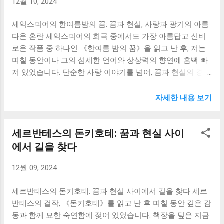
12월 10, 2024
고 스스로 농장을 운영하며 이상적인 사회를 건설하려 합니
간관계나 내면의 성찰을 소홀히 하는 것은 아닌지 되돌아보
다. 하지만 돼지들은 점차 권력을 독점하고, 다른 동물들을 착
게 되었습니다. 에스텔라와의 관계는 핍의 내면 ...
셰익스피어의 한여름밤의 꿈: 꿈과 현실, 사랑과 광기의 아름
취하며, 결국에는 인간과 다를 바 없는 폭정을 펼치게 됩니다.
다운 혼란 셰익스피어의 희극 중에서도 가장 아름답고 신비
이 과정에서 가장 큰 충격을 받았던 부분은, 혁명의 이상이 얼
로운 작품 중 하나인 《한여름 밤의 꿈》을 읽고 난 후, 저는
마나 쉽게 왜곡되고 타락하는지를 보여주는 부분입니다. 처
며칠 동안이나 그의 섬세한 언어와 상상력의 향연에 흠뻑 빠
음에는 자유와 평등을 외치며 하나 되었던 동물들은, 권력 다
져 있었습니다. 단순한 사랑 이야기를 넘어, 꿈과 현실의 경계
툼과 이데올로기의 차이로 인해 서로 분열하고, 결국에는 돼
를 넘나드는 환상적인 세계와 인간 내면의 복잡한 감정들을
지들의 지배 아래 놓이게 됩니다. 마치 역사 속 혁명들이 겪었
탁월하게 그려낸 이 작품은 제게 많은 영감과 성찰을 안겨주
던 과정을 보는 듯한 섬뜩함을 느꼈습니다. 프랑스 혁명이나
자세한 내용 보기
었습니다. 특히 작품 속 인물들의 엇갈린 사랑과 그로 인한 혼
러시아 혁명 등 역사 속 혁명의 실패 사례를 떠올리며, 인간의
란은 제 자신의 인생 여정과 닮아 있어 더욱 깊은 감동을 받았
탐욕과 권력욕이 얼마나 무서운 것인지 새삼 깨닫게 되었습
세르반테스의 돈키호테: 꿈과 현실 사이
습니다. 제가 가장 인상 깊었던 부분은 퍽과 봇텀의 이야기입
니다. 저는 특히 나폴레옹이라는 돼지 캐릭터에 주목했습니
니다. 엉뚱하고 어설픈 극단 배우 봇텀은 요정의 장난으로 당
에서 길을 찾다
다. 나폴레옹은 처음에는 혁명을 이끄는 핵심 인물이었지만,
나귀 머리를 가지게 되고, 요정 여왕 티타니아의 사랑을 받게
점차 권력을 탐하고 다른 동물들을 억압하며 독재자로 변모
12월 09, 2024
됩니다. 이 황당한 상황은 웃음을 자아내지만, 동시에 인간의
합니다. 이러한 나폴레옹의 변화는 단순히 개인의 욕심 때문
욕망과 자아도취의 어두운 면을 보여줍니다. 봇텀은 티타니
이 아니라, 권력이라는 것이 인간, 아니 동물에게 얼마나 부패
세르반테스의 돈키호테: 꿈과 현실 사이에서 길을 찾다 세르
아의 사랑에 흠뻑 빠져 자신의 매력에 홀려있지만, 그것은 결
하고 왜곡된 ...
반테스의 걸작, 《돈키호테》를 읽고 난 후 며칠 동안 깊은 감
코 진정한 사랑이 아닌, 외부적인 요인에 의해 만들어진 착각
동과 함께 묘한 숙연함에 젖어 있었습니다. 책장을 덮은 지금
에 불과합니다. 이는 우리가 때로는 현실과 꿈을 혼동하고, 허