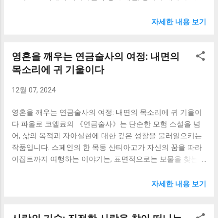
한 드라마가 펼쳐지는 압도적인 경험이었습니다. 나관중의
니다. 저는 제 자신을 돌아보며, 평소에는 드러내지 않지만,
《삼국지》는 단순한 이야기가 아니었습니다. 제 삶을 돌아
자세한 내용 보기
어쩌면 저 또한 하이드와 같은 어두운 면을 가지고 있지는 않
보고, 앞으로 나아갈 방향을 고민하게 만드는 거울과 같은 책
을까 하는 불안감에 휩싸였습니다. 지킬 박사의 실험은 인간
이었습니다. 유비, 관우, 장비의 의형제는 제게 깊은 감동을
의 욕망을 통제하려는 허황된 꿈과 그로 인한 파멸적인 결과
영혼을 깨우는 연금술사의 여정: 내면의
주었습니다. 서로 다른 성격과 능력을 가진 세 사람이 목숨을
를 보여줍니다. 그는 자신의 어두운 면을 분리해내고자 했지
걸고 서로를 지키며 위대한 업적을 이루어가는 모습은 가슴
목소리에 귀 기울이다
만, 결국 그 어둠은 그를 완전히 집어삼켜 버립니다. 이 과정
벅찬 감동이었습니다. 현실에서는 그토록 끈끈한 우정을 찾
은 마치 인간의 욕망이 얼마나 위험하고 파괴적인지를 경고
12월 07, 2024
기 어렵다는 생각이 들면서, 저 자신이 얼마나 진실된 우정을
하는 것 같았습니다. 저는 지킬 박사의 실패를 통해, 인간의
쌓고 있는지 되돌아보게 되었습니다. 대학 생활에서 만난 친
본성을 억압하거나 변화시키려는 시도가 얼마나 위험한지를
영혼을 깨우는 연금술사의 여정: 내면의 목소리에 귀 기울이
구들과의 관계를 다시 생각해보니, 서로의 장단점을 이해하
깨달았습니다. 우리의 어둠을 부정하거나 외면하는 것이 아...
다 파울로 코엘료의 《연금술사》는 단순한 모험 소설을 넘
고, 힘든 시기를 함께 극복하며 진정한 우정을 쌓아가는 과정
어, 삶의 목적과 자아실현에 대한 깊은 성찰을 불러일으키는
이 얼마나 중요한지를 깨달았습니다. 그들의 우정은 제게 앞
작품입니다. 스페인의 한 목동 산티아고가 자신의 꿈을 따라
으로도 소중한 인간관계를 맺어가는 데 중요한 교훈을 주었
이집트까지 여행하는 이야기는, 표면적으로는 보물을 찾는
습니다. 제갈량의 지략과 헌신은 또 다른 감동이었습니다. 그
여정이지만, 본질적으로는 자신의 내면에 숨겨진 보물, 즉 '자
는 뛰어난 지략으로 위나라를 상대로 훌륭한 전략을 펼쳤을
아'를 발견하는 여정입니다. 책을 읽는 내내 저는 산티아고의
뿐만 아니라, 촉나라의 백성들을 위해 헌신적으로 일했습니
자세한 내용 보기
모험에 감정이입하며, 그의 고뇌와 기쁨을 함께 느꼈습니다.
다. 그의 헌신적인 모습은 제게 큰 감동을 주었습니다. 저는
때로는 그의 순수한 열정에 감탄하고, 때로는 그의 방황과 좌
제 자신의 삶을 되돌아보면서, 제가 얼마나 타인을 위해 헌신
절에 안타까움을 느꼈습니다. 그 과정에서 저는 제 자신의 삶