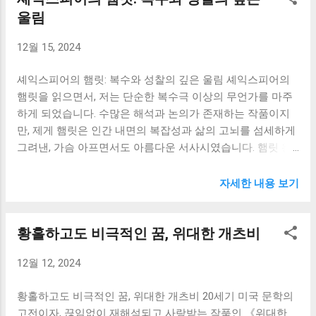
칠 기회조차 얻지 못하고, 부모의 강압적인 교육과 엄격한 사
울림
책은 고독에 대한 깊은 성찰을 제공합니다. 산티아고는 바다
회적 규범에 갇혀 숨 막히는 삶을 살아갑니다. 그는 마치 거대
에서 홀로 싸우고, 육지에서도 고독한 시간을 보냅니다. 하지
12월 15, 2024
한 수레바퀴 아래 짓눌린 벌레처럼, 자신의 의지와는 상관없
만 그의 고독은 단순한 외로움이 아니라, 자기 자신과의 깊은
이 굴러가는 삶의 흐름에 휩쓸립니다. 이러한 한스의 모습은
대화를 통해 자아를 성찰하는 시간이었습니다. 그는...
셰익스피어의 햄릿: 복수와 성찰의 깊은 울림 셰익스피어의
제게 현대 사회를 살아가는 우리들의 모습을 반추하게 합니
햄릿을 읽으면서, 저는 단순한 복수극 이상의 무언가를 마주
다. 우리는 과연 얼마나 자유롭게 살고 있을까요? 혹시 우리
하게 되었습니다. 수많은 해석과 논의가 존재하는 작품이지
도 한스처럼 보이지 않는 압력과 기대 속에서 자신의 꿈을 억
만, 제게 햄릿은 인간 내면의 복잡성과 삶의 고뇌를 섬세하게
누르고 살고 있지는 않을까요? 한스의 비극은 단순히 개인적
그려낸, 가슴 아프면서도 아름다운 서사시였습니다. 햄릿 왕
인 실패에 그치지 않습니다. 그것은 사회 시스템 자체의 문제
자의 고뇌는 단순히 아버지의 죽음에 대한 분노만이 아니었
점을 드러내는 거울과 같습니다. 과도한 경쟁과 획일적인 교
습니다. 그는 자신의 존재와 세상의 부조리함에 대한 근본적
육 시스템, 그리고 개인의 자유로운 발전보다는 사회적 성공
자세한 내용 보기
인 질문을 던지며 끊임없이 갈등하고 방황합니다. 그의 망설
을 강조하는 사회 분위기는 한스와 같은 희생자를 만들어냅
임과 지연은 단순한 우유부단함이 아니라, 복수라는 행위를
니다. 소설은 이러한 사회 시스템의 냉혹함과 인간 존재의 고
황홀하고도 비극적인 꿈, 위대한 개츠비
통해 얻을 수 있는 것이 무엇인지, 그리고 그 행위가 가져올
독함을 섬세하게 묘사하면서, 우리에게 깊은 질문을 던집니
결과에 대한 깊은 고민의 산물이었습니다. 저는 햄릿을 통해,
다. 우리는 과연 어떤 사회를 만들어가야 할까요? 개인의 자
12월 12, 2024
인간의 행동에는 항상 그에 상응하는 책임과 결과가 따른다
유와 행복을 존중하는 사회, 아니면 한스처럼 개인을 희생시
는 것을 절실히 느꼈습니다. 쉽게 내릴 수 없는 결정 앞에서
키는 사회를 만들어야 할까요? 소설 속에서 한스는 자신의 삶
황홀하고도 비극적인 꿈, 위대한 개츠비 20세기 미국 문학의
햄릿이 겪는 고뇌는, 제가 삶의 중대한 갈림길에 섰을 때 어떤
을 억압하는 사회 시스템에 저항하려고 시도하지만, 결국 실
고전이자, 끊임없이 재해석되고 사랑받는 작품인 《위대한