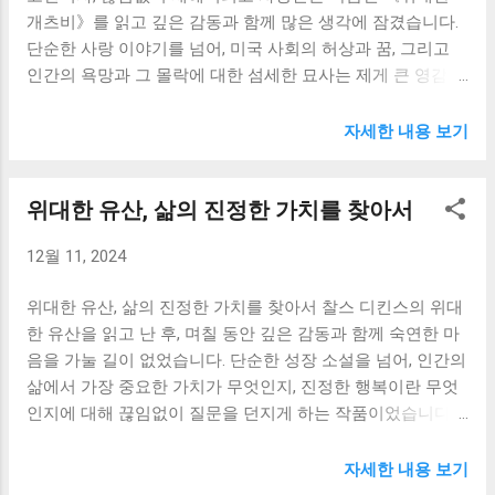
자세로 마주해야 하는지를 생각하게 만들었습니다. 특히, 햄
패하고 맙니...
개츠비》를 읽고 깊은 감동과 함께 많은 생각에 잠겼습니다.
릿이 '존재의 의미'에 대해 고뇌하는 장면들은 제게 큰 감동을
단순한 사랑 이야기를 넘어, 미국 사회의 허상과 꿈, 그리고
주었습니다. "죽느냐 사느냐 그것이 문제로다"라는 유명한 대
인간의 욕망과 그 몰락에 대한 섬세한 묘사는 제게 큰 영감을
사는 단순한 질문이 아닙니다. 이는 삶의 고통과 죽음의 불확
주었습니다. 피츠제럴드의 섬세한 문체와 묘사는 1920년대
실성 사이에서 갈등하는 인간의 근원적인 질문을 담고 있습
재즈 시대의 화려함과 그 이면에 도사리고 있는 어둠을 생생
자세한 내용 보기
니다. 햄릿은 죽음을 통해 고통에서 벗어날 수 있을지 고민하
하게 그려냈습니다. 개츠비의 웅장한 저택과 화려한 파티는
지만, 죽음 너머의 세계에 대한 불확실성 때문에 망설입니다.
겉으로는 찬란하지만, 그 속에는 깊은 고독과 절망이 숨겨져
이러한 그의 고뇌는 제게 삶의 가치와 의미에 대해 다시 한번
위대한 유산, 삶의 진정한 가치를 찾아서
있었습니다. 개츠비의 꿈은 데이지에 대한 맹목적인 사랑이
깊이 생각해보는 기회를 제공했습니다. 저는 햄릿의 고뇌를
었고, 그 꿈을 이루기 위해 그는 엄청난 부를 축적하고 화려한
통해, 삶의 고통과 희망 사이에서 끊임없이 갈등하며 살아가
12월 11, 2024
삶을 살았지만, 결국 그 꿈은 허망하게 무너져 내렸습니다. 개
는 우리 자신의 모습을 발견했습니다. 햄릿이 느끼는 절망과
츠비의 비극은 단순히 사랑의 실패로만 볼 수 없습니다. 그는
고독은 제가 평소 느끼지 못했던 감정들을 끄집어내어 마주
위대한 유산, 삶의 진정한 가치를 찾아서 찰스 디킨스의 위대
과거의 데이지와의 아름다운 추억에 매달려, 현재의 데이지
하게 만들었습니다. 그의 고뇌는 단순히 극적인 장치가 아니
한 유산을 읽고 난 후, 며칠 동안 깊은 감동과 함께 숙연한 마
가 아닌 자신의 이상화된 데이지를 쫓았습니다. 그의 꿈은 현
라, 인간의 본질적인 고독과 삶...
음을 가눌 길이 없었습니다. 단순한 성장 소설을 넘어, 인간의
실과 동떨어진 환상에 불과했고, 그 환상을 좇는 과정에서 그
삶에서 가장 중요한 가치가 무엇인지, 진정한 행복이란 무엇
는 자신의 진정한 모습을 잃어버렸습니다. 개츠비의 이야기
인지에 대해 끊임없이 질문을 던지게 하는 작품이었습니다.
는 우리에게 꿈을 좇는 것의 중요성을 일깨워주는 동시에, 현
어린 시절의 핍박과 갑작스러운 부유함, 그리고 그로 인한 혼
실을 직시하고 자신의 욕망을 객관적으로 바라보는 자세의
란과 방황을 겪는 주인공 핍의 이야기는, 마치 제 자신의 인생
자세한 내용 보기
필요성을 보여줍니다. 만약 개츠비가 자신의 꿈을 현실에 맞
여정을 거울에 비추어 보는 듯한 착각에 빠지게 만들었습니