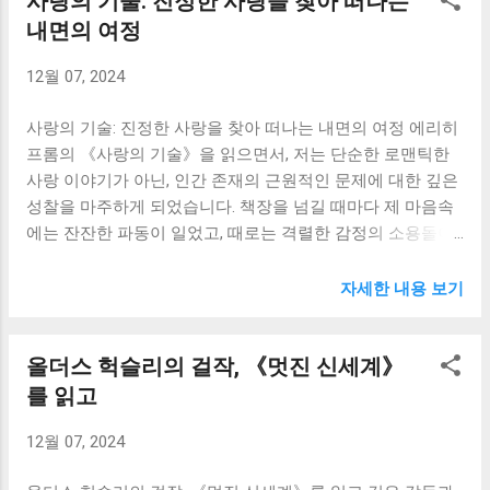
사랑의 기술: 진정한 사랑을 찾아 떠나는
하고 있는지 고민하게 되었습니다. 공부에 매달리는 것도 중
을 되돌아보게 되었습니다. 산티아고는 처음에는 자신의 꿈
내면의 여정
요하지만, 주변 사람들에게 관심을 기울이고 봉사하는 삶을
을 이루기 위해 안전한 삶을 포기하고 낯선 세계로 뛰어듭니
살아야겠다는 생각이 들었습니다. 제갈량의 삶은 제게 헌신
12월 07, 2024
다. 이러한 그의 용기는 저에게 큰 영감을 주었습니다. 저 또
과 봉사의 의미를 다시 한번 일깨워주었습니다. 반면 조조의
한 대학 생활을 하면서 진로에 대한 고민과 불안감에 휩싸일
야망과 잔혹함은 저에게 경각심을 주었습니다. 그는 뛰어난
사랑의 기술: 진정한 사랑을 찾아 떠나는 내면의 여정 에리히
때가 많습니다. 미래에 대한 확신 없이 앞으로 나아가는 것이
지...
프롬의 《사랑의 기술》을 읽으면서, 저는 단순한 로맨틱한
두렵고, 안정적인 길을 선택하는 것이 더 현명한 선택이 아닌
사랑 이야기가 아닌, 인간 존재의 근원적인 문제에 대한 깊은
가 하는 생각도 했습니다. 하지만 산티아고의 여정을 통해 저
성찰을 마주하게 되었습니다. 책장을 넘길 때마다 제 마음속
는 안전한 길만을 고집하는 것이 진정한 행복으로 이어지는
에는 잔잔한 파동이 일었고, 때로는 격렬한 감정의 소용돌이
것은 아니라는 것을 깨달았습니다. 때로는 위험을 감수하고
에 휩싸이기도 했습니다. 프롬은 사랑을 단순한 감정이나 본
도전해야만 진정한 성장을 이룰 수 있다는 것을, 그리고 그 과
능이 아닌, 끊임없이 배우고 노력해야 하는 기술, 즉 능동적인
정에서 얻는 경험들이 인생의 가장 귀중한 자산이 된다는 것
자세한 내용 보기
행위로 정의합니다. 이러한 그의 주장은 제게 큰 충격이었고,
을 알게 되었습니다. 책에서 산티아고는 여러 사람들을 만나
동시에 깊은 공감을 불러일으켰습니다. 저는 그동안 사랑을
고, 그들로부터 중요한 교훈을 얻습니다. 예언가, 알케미스트,
올더스 헉슬리의 걸작, 《멋진 신세계》
수동적인 감정의 흐름에 맡기는 것으로 생각했던 부분이 있
그리고 사랑하는 여인 팡세 등 다양한 인물들은 각자의 방식
었는데, 프롬의 책을 통해 사랑은 노력과 성장의 과정이라는
를 읽고
으로 산티아고의 여정에 영향을 미칩니다. 그들은 산티아고
것을 깨달았습니다. 특히 책에서 가장 인상 깊었던 부분은 바
에게 자신의 내면의 목소리에 귀 기울일 것, 그리고 '전조'를
12월 07, 2024
로 '자기애'에 대한 논의입니다. 프롬은 건강한 자기애가 진정
통해 자신의 길을 찾을 것을 가르쳐줍니다. 저는 이러한 과정
한 사랑의 토대라고 강조합니다. 자기 자신을 사랑하고 존중
을 통해 자신만의 '전조...