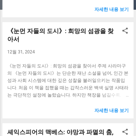
을 하게 했습니다. 작가 찰스 디킨스는 섬세한 문체로 당시 사
회의 어두운 면을 생생하게 그려냈고, 그 속에서 피어나는 인
자세한 내용 보기
간의 선의와 악의, 그리고 희망을 보여주었습니다. 올리버는
갖은 고난을 겪지만, 그 속에서도 순수함과 정의감을 잃지 않
《눈먼 자들의 도시》: 희망의 섬광을 찾
습니다. 그는 끊임없이 험난한 현실에 맞서 싸우고, 자신의 정
체성을 찾아가는 여정을 보여줍니다. 저는 올리버의 꿋꿋함
아서
에 감탄했습니다. 단순한 생존을 넘어, 더 나은 삶을 향한 그
12월 31, 2024
의 갈망은 제게 큰 울림을 주었습니다. 제 자신의 삶을 돌아보
게 했습니다. 저 또한 쉽지 않은 현실 속에서, 때로는 포기하
《눈먼 자들의 도시》: 희망의 섬광을 찾아서 주제 사라마구
고 싶은 순간들이 있었지만, 올리버처럼 희망을 잃지 않고 꾸
의 《눈먼 자들의 도시》는 단순한 재난 소설을 넘어, 인간 본
준히 노력해야 한다는 것을 다시 한번 깨달았습니다. 마치 제
성과 사회 시스템에 대한 깊은 성찰을 불러일으키는 작품입
가 올리버와 함께 런던 거리를 걸어가는 듯한 착각에 빠지기
니다. 처음 이 책을 접했을 때는 갑작스러운 백색 실명 사태라
도 했습니다. 그의 절망과 희망이 제 감정과 교차하는 순간들
는 극단적인 설정에 놀랐습니다. 하지만 책장을 넘길수록, 눈
이었습니다. 소설 속 악당들의 모습은 제게 인간의 탐욕과 잔
앞의 시각적 혼란은 오히려 내면의 어둠과 혼돈을 투영하는
혹함의 어두운 면을 보여주었습니다. 페그리그의 잔혹함과
거울이라는 것을 깨달았습니다. 사람들은 시력을 잃으면서
범죄 조직의 추악함은 분노를 불러일으켰습니다. 하지만 동
자세한 내용 보기
동시에 인간성까지 잃어가는 듯 보였습니다. 도덕과 윤리가
시에, 그들의 존재는 올리버의 선함을 더욱 돋보이게 만들었
무너지고, 극한 상황 속에서 인간의 이기심과 잔혹함이 적나
습니다. 악이 존재하는 세상에서, 선의 가치는 더욱 빛을 발한
셰익스피어의 맥베스: 야망과 파멸의 춤,
라하게 드러났습니다. 저는 책을 읽는 내내 불편함과 섬뜩함
다는 것을 알게 되었습니다. 저는 제 삶 속에서도, 페그리그와