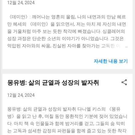
12월 24, 2024
을 거듭하며 저 자신을 되돌아보게 되었습니다. 이 책의 가장
전쟁의 참혹함을 겪고 죽음의 그림자를 마주하면서 그의 내
큰 매력은 스크루지 영감의 변화 과정을 섬세하게 묘사하고
면은 점차 변화해갑니다. 그는 자신...
《데미안》: 깨어나는 영혼의 울림, 나의 내면과의 만남 헤르
있다는 점입니다. 과거, 현재, 미래의 세 유령을 만나면서 스
만 헤세의 《데미안》을 읽으면서, 저는 마치 제 자신의 내면
크루지 영감은 자신이 저질렀던 죄의 무게와 냉혹한 삶의 결
을 거울처럼 마주 보는 듯한 착각에 빠졌습니다. 싱클레어의
과를 마주하게 됩니다. 특히 어린 시절의 고독과 젊은 시절의
성장 과정은 단순한 소년의 이야기가 아니었습니다. 그것은
잃어버린 사랑, 그리고 늙어서 혼자 남겨진 자신의 비참한 미
억압된 자아와의 싸움, 진실된 자아를 찾아가는 고독한 여정,
래를 목격하는 장면은 저에게 큰 감동과 함께 깊은 슬픔을 안
그리고 마침내 자유로운 영혼으로의 각성이었습니다. 책장을
겨주었습니다. 그의 눈물과 회개는 단순한 허구를 넘어, 인간
넘길 때마다 저는 싱클레어와 함께 괴로워하고, 갈등하고, 그
의 본성에 대한 깊은 이해와 연민을 보여주는 듯했습니다. 스
자세한 내용 보기
리고 마침내 그의 해방에 함께 기뻐했습니다. 어린 시절의 순
크루지 영감의 변화는 단순한 외부적 요인 때문이 아니라, 내
수함과 깨끗함을 지키고자 애쓰던 싱클레어의 모습은, 제 자
면의 갈등과 싸움 끝에 얻어낸 성찰의 결과였습니다. 이러한
몽유병: 삶의 균열과 성장의 발자취
신의 어린 시절을 떠올리게 하며 깊은 공감을 불러일으켰습
내면의 성장은 단순히 이야기의 재미를 넘어, 독자들에게 진
니다. 세상의 이중적인 모습과 그 속에서 진실된 자아를 지키
정한 의미를 전달해주었습니다. 저는 대학생으로서 끊임없이
12월 24, 2024
기 위한 고뇌는, 대학 생활을 보내는 저에게도 낯설지 않은 감
미래에 대한 불안감과 경쟁 속에서 살아가고 있습니다. 성적,
정이었습니다. 끊임없이 쏟아지는 정보와 기대 속에서, 저는
취업, 인간관계 등 모든 면에서 스스로에게 엄격한 잣대를 들
몽유병: 삶의 균열과 성장의 발자취 다니엘 키스의 《몽유
과연 진정한 제 모습은 무엇인지, 어떤 삶을 살아야 하는지 고
이대고, 때로는 타인과의 비교 속에서 괴로워하기도 합니다.
병》을 읽고 난 후, 며칠 동안 몽환적인 기분에 젖어 있었습니
민하고 있었습니다. 그리고 《데미안》은 그러한 고민에 대
스크루지 영감의 ...
다. 마치 책 속 인물들과 함께 밤거리를 걷고, 그들의 숨 막히
한 해답을, 또는 적어도 그 고민을 풀어나갈 실마리를 제시해
는 고독과 섬세한 감정의 파편들을 함께 줍고 있는 듯한 착각
주었습니다. 데미안은 싱클레어에게 단순한 친구 이상의 존