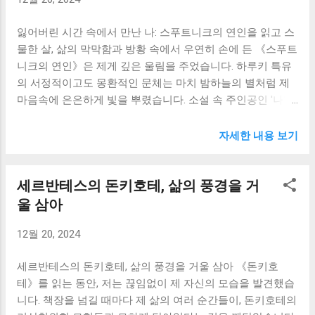
가 예술을 통해 자신의 고통과 상처를 극복해나가는 과정은
저에게 큰 위로와 희망을 주었습니다. 저 또한 제가 가진 재능
잃어버린 시간 속에서 만난 나: 스푸트니크의 연인을 읽고 스
을 통해 세상과 소통하고, 제 삶의 의미를 찾아갈 수 있다는
물한 살, 삶의 막막함과 방황 속에서 우연히 손에 든 《스푸트
용기를 얻었습니다. 그의 끈기와 열정은 제게 부족했던 부분
니크의 연인》은 제게 깊은 울림을 주었습니다. 하루키 특유
을 일깨워주었습니다. 단순히 재능만으로는 부족하고 끊임없
의 서정적이고도 몽환적인 문체는 마치 밤하늘의 별처럼 제
는 노력과 헌신이 필요하다는 것을 절실히 느꼈습니다. 책에
마음속에 은은하게 빛을 뿌렸습니다. 소설 속 주인공인 '나'와
서 가장 인상 깊었던 부분은 토마스가 자연과 소통하며 영감
섬세하고도 불안정한 '미우'의 관계는, 제가 그동안 억압해왔
을 얻는 장면들이었습니다. 그는 자연의 아름다움과 경이로
던 감정들과 마주하게 하는 계기가 되었습니다. 단순한 로맨
움 속에서 위안을 얻고, 새로운 영감을 얻습니다. 저는 도시
자세한 내용 보기
스 소설을 넘어, 삶의 허무와 고독, 그리고 성장에 대한 이야
생활에 익숙해져 자연의 소중함을 잊고 살았습니다. 하지만
기는 제게 깊은 사색의 시간을 선물했습니다. 소설은 '나'의
이 책을 통해 자연과의 교감이 얼마나 중요한지 깨닫게 되었
세르반테스의 돈키호테, 삶의 풍경을 거
시점에서 펼쳐집니다. 그의 무기력함과 삶에 대한 회의는 제
습니다. 바쁜 일상 속에서도 자연을 찾아 여유를 가지고, 마음
자신의 모습과 너무나 닮아 있어 놀랐습니다. 대학생활, 미래
울 삼아
을 힐링하는 시간을 가져야겠다고 생각했습니다. 저는 곧 다
에 대한 불안감, 그리고 뚜렷한 목표의 부재 속에서 저는 늘
가오는 주말에 산에 올라 맑은 공기를 마시고, 자연의 아름다
12월 20, 2024
답답함을 느꼈습니다. '나'는 그런 제 모습을 대변하는 듯했습
움에 감탄하며 마음의 평화를 찾으려 합니다. 《지상의 노
니다. 그는 특별히 극적인 사건을 겪는 것이 아니라, 일상 속
래》는 단순히 개인의 이야기를 넘어, 인간의 존재에 대한 근
세르반테스의 돈키호테, 삶의 풍경을 거울 삼아 《돈키호
에서 느끼는 작은 감정의 변화, 주변 사람들과의 관계 속에서
본적인 ...
테》를 읽는 동안, 저는 끊임없이 제 자신의 모습을 발견했습
혼란을 느끼고 방황하는 모습을 보여줍니다. 그의 감정은 때
니다. 책장을 넘길 때마다 제 삶의 여러 순간들이, 돈키호테의
로는 섬세하고 아름다웠지만, 동시에 깊은 고독과 슬픔으로