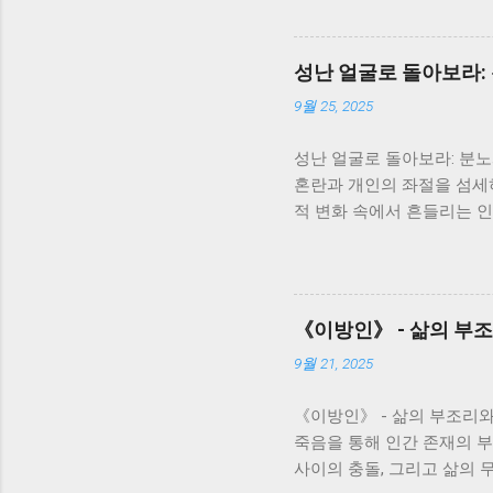
이야기가 아니라, 일제강점
니다. 서희는 끊임없이 변
지를 보여줍니다. 그녀의 삶
성난 얼굴로 돌아보라:
삶을 따라가면서, 역사의 흐
9월 25, 2025
존과 번영에 대한 강한 의지
은 서로 얽히고설키며, 복
성난 얼굴로 돌아보라: 분
과 모순을 보여주는 단면이
혼란과 개인의 좌절을 섬세
니다. 봉수와 서희의 사랑은
적 변화 속에서 흔들리는 인
를 다시 한번 생각해 보게 
가족극을 넘어, 시대의 아
아가는 인간의 의지를 보여주
터는 전쟁 후 삶의 낙오자로
달립니다. 아버지와의 관계
며, 변화하는 시대에 적응
《이방인》 - 삶의 부
버지에 대한 애증과 미련을 
9월 21, 2025
고 낡은 질서와 새로운 시
거의 상처와 갈등을 어떻게
《이방인》 - 삶의 부조리
중재를 시도하지만, 그녀의
죽음을 통해 인간 존재의 
며, 가족이라는 울타리 안
사이의 충돌, 그리고 삶의 
인 모습에서, 가족의 의미와