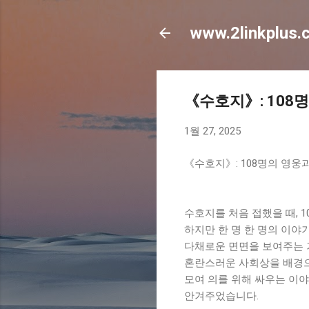
www.2linkplus.
《수호지》: 108
1월 27, 2025
《수호지》: 108명의 영웅
수호지를 처음 접했을 때, 
하지만 한 명 한 명의 이야
다채로운 면면을 보여주는 
혼란스러운 사회상을 배경으로
모여 의를 위해 싸우는 이야
안겨주었습니다.