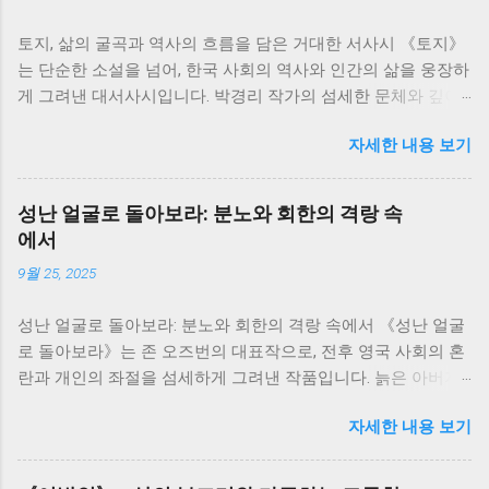
토지, 삶의 굴곡과 역사의 흐름을 담은 거대한 서사시 《토지》
는 단순한 소설을 넘어, 한국 사회의 역사와 인간의 삶을 웅장하
게 그려낸 대서사시입니다. 박경리 작가의 섬세한 문체와 깊이
있는 통찰은 700쪽이 넘는 방대한 분량에도 불구하고, 독자들을
자세한 내용 보기
책 속 세상에 흠뻑 빠져들게 만듭니다. 저는 이 책을 통해 한국
의 근현대사를 생생하게 느끼면서, 동시에 인간 삶의 덧없음과
강인함에 대해 깊이 생각해 볼 수 있었습니다. 소설은 서희의 삶
성난 얼굴로 돌아보라: 분노와 회한의 격랑 속
을 중심으로 전개됩니다. 그녀의 삶은 단순한 개인의 이야기가
에서
아니라, 일제강점기부터 한국전쟁, 그리고 산업화 시대까지 격
9월 25, 2025
동의 시대를 살아온 한국인들의 삶의 축소판과 같습니다. 서희
는 끊임없이 변화하는 시대 속에서 굴곡진 삶을 살아가지만, 그
성난 얼굴로 돌아보라: 분노와 회한의 격랑 속에서 《성난 얼굴
속에서도 꿋꿋하게 자신의 삶을 지켜나가려는 의지를 보여줍니
로 돌아보라》는 존 오즈번의 대표작으로, 전후 영국 사회의 혼
다. 그녀의 삶은 마치 끊임없이 흐르는 강물처럼, 때로는 잔잔하
란과 개인의 좌절을 섬세하게 그려낸 작품입니다. 늙은 아버지
게, 때로는 격렬하게 흘러갑니다. 저는 서희의 삶을 따라가면서,
와 그를 둘러싼 가족들의 갈등을 통해, 전쟁의 상처와 시대적 변
역사의 흐름 속에서 개인의 삶이 얼마나 쉽게 휘둘릴 수 있는지,
자세한 내용 보기
화 속에서 흔들리는 인간의 존재와 가족 관계의 의미를 깊이 있
그리고 그럼에도 불구하고 인간이 지닌 생존과 번영에 대한 강
게 사유하게 만듭니다. 저는 이 책을 읽으면서, 단순한 가족극을
한 의지를 느낄 수 있었습니다. 소설 속 인물들은 저마다의 고유
넘어, 시대의 아픔과 개인의 고독이 만들어내는 격렬한 감정의
한 개성과 사연을 가지고 있습니다. 그들은 서로 얽히고설키며,