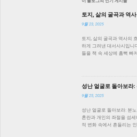
이 블로그의 인기 게시물
토지, 삶의 굴곡과 역
9월 23, 2025
토지, 삶의 굴곡과 역사의 
하게 그려낸 대서사시입니다.
들을 책 속 세상에 흠뻑 빠
없음과 강인함에 대해 깊이 
이야기가 아니라, 일제강점
니다. 서희는 끊임없이 변
지를 보여줍니다. 그녀의 삶
성난 얼굴로 돌아보라:
삶을 따라가면서, 역사의 흐
9월 25, 2025
존과 번영에 대한 강한 의지
은 서로 얽히고설키며, 복
성난 얼굴로 돌아보라: 분
과 모순을 보여주는 단면이
혼란과 개인의 좌절을 섬세
니다. 봉수와 서희의 사랑은
적 변화 속에서 흔들리는 인
를 다시 한번 생각해 보게 
가족극을 넘어, 시대의 아
아가는 인간의 의지를 보여주