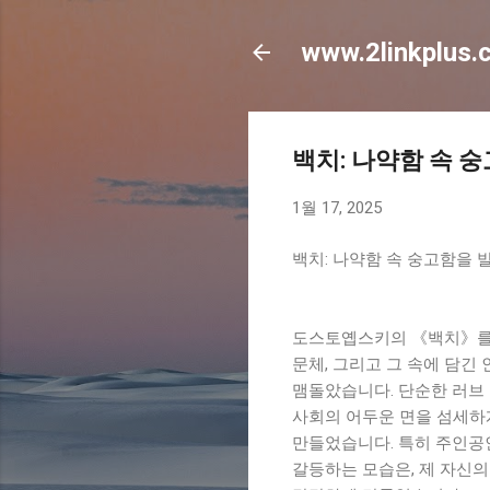
www.2linkplus.
백치: 나약함 속 
1월 17, 2025
백치: 나약함 속 숭고함을 
도스토옙스키의 《백치》를 
문체, 그리고 그 속에 담긴
맴돌았습니다. 단순한 러브 
사회의 어두운 면을 섬세하
만들었습니다. 특히 주인공
갈등하는 모습은, 제 자신