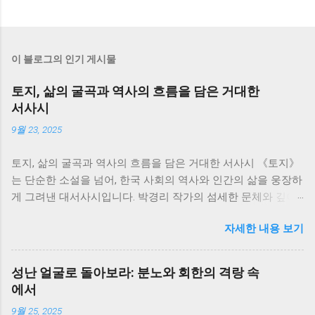
이 블로그의 인기 게시물
토지, 삶의 굴곡과 역사의 흐름을 담은 거대한
서사시
9월 23, 2025
토지, 삶의 굴곡과 역사의 흐름을 담은 거대한 서사시 《토지》
는 단순한 소설을 넘어, 한국 사회의 역사와 인간의 삶을 웅장하
게 그려낸 대서사시입니다. 박경리 작가의 섬세한 문체와 깊이
있는 통찰은 700쪽이 넘는 방대한 분량에도 불구하고, 독자들을
자세한 내용 보기
책 속 세상에 흠뻑 빠져들게 만듭니다. 저는 이 책을 통해 한국
의 근현대사를 생생하게 느끼면서, 동시에 인간 삶의 덧없음과
강인함에 대해 깊이 생각해 볼 수 있었습니다. 소설은 서희의 삶
성난 얼굴로 돌아보라: 분노와 회한의 격랑 속
을 중심으로 전개됩니다. 그녀의 삶은 단순한 개인의 이야기가
에서
아니라, 일제강점기부터 한국전쟁, 그리고 산업화 시대까지 격
9월 25, 2025
동의 시대를 살아온 한국인들의 삶의 축소판과 같습니다. 서희