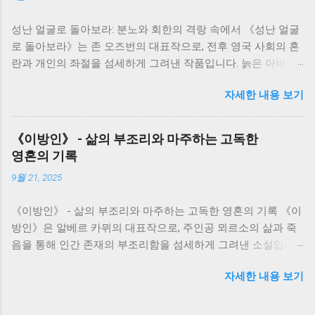
는 끊임없이 변화하는 시대 속에서 굴곡진 삶을 살아가지만, 그
성난 얼굴로 돌아보라: 분노와 회한의 격랑 속에서 《성난 얼굴
속에서도 꿋꿋하게 자신의 삶을 지켜나가려는 의지를 보여줍니
로 돌아보라》는 존 오즈번의 대표작으로, 전후 영국 사회의 혼
다. 그녀의 삶은 마치 끊임없이 흐르는 강물처럼, 때로는 잔잔하
란과 개인의 좌절을 섬세하게 그려낸 작품입니다. 늙은 아버지
게, 때로는 격렬하게 흘러갑니다. 저는 서희의 삶을 따라가면서,
와 그를 둘러싼 가족들의 갈등을 통해, 전쟁의 상처와 시대적 변
역사의 흐름 속에서 개인의 삶이 얼마나 쉽게 휘둘릴 수 있는지,
자세한 내용 보기
화 속에서 흔들리는 인간의 존재와 가족 관계의 의미를 깊이 있
그리고 그럼에도 불구하고 인간이 지닌 생존과 번영에 대한 강
게 사유하게 만듭니다. 저는 이 책을 읽으면서, 단순한 가족극을
한 의지를 느낄 수 있었습니다. 소설 속 인물들은 저마다의 고유
넘어, 시대의 아픔과 개인의 고독이 만들어내는 격렬한 감정의
한 개성과 사연을 가지고 있습니다. 그들은 서로 얽히고설키며,
《이방인》 - 삶의 부조리와 마주하는 고독한
소용돌이를 경험했습니다. 책의 주인공인 지미 포터는 전쟁 후
복잡한 인간관계를 만들어냅니다. 이러한 인물들의 관계는 단
영혼의 기록
삶의 낙오자로 전락한 인물입니다. 그는 젊은 시절의 꿈과 열정
순한 개인의 갈등을 넘어, 사회적 갈등과 모순을 보여주는 단면
9월 21, 2025
을 잃어버리고, 끊임없는 자기혐오와 불안에 시달립니다. 아버
이기도 합니다. 특히, 봉수와 서희의 관계는 시대적 배경과 맞물
지와의 관계는 그러한 그의 내면 갈등을 더욱 증폭시키는 촉매
려 더욱 복잡하고 애절하게 그려집니다. 봉수와 서희의 사랑은
《이방인》 - 삶의 부조리와 마주하는 고독한 영혼의 기록 《이
제가 됩니다. 아버지는 낡은 가치관에 집착하며, 변화하는 시대
시대의 아픔과 희생을 담고 있으며, 그들의 관계를 통해 저는 사
방인》은 알베르 카뮈의 대표작으로, 주인공 뫼르소의 삶과 죽
에 적응하지 못하는 모습을 보여줍니다. 지미는 아버지의 낡은
랑과 이별, 그리고 희생의 의미를 다시 한번 생각해 보게 되었습
음을 통해 인간 존재의 부조리함을 섬세하게 그려낸 소설입니
가치관과 엄격함에 반항하지만, 동시에 아버지에 대한 애증과
니다. 그들의 삶은 비극적인 결말을 맞지만, 그들의 삶은 희망을
다. 단순한 범죄 이야기를 넘어, 사회적 규범과 개인의 감정 사
미련을 버리지 못합니다. 이러한 부자간의 끊임없는 갈등은, 전
잃지 않고 미래를 향해 나아가는 인간의 의지를 보여주는 상징
자세한 내용 보기
이의 충돌, 그리고 삶의 무의미함에 대한 깊은 성찰을 담고 있습
쟁 세대와 그 이후 세대 간의 불화, 그리고 낡은 질서와 새로운
적인 의미를 지닌다고 생각합니다. ...
니다. 저는 이 책을 읽으면서 뫼르소의 감정과 행동에 동화되며,
시대의 충돌을 상징적으로 보여줍니다. 저는 지미의 혼란스러
그의 고독과 절망, 그리고 삶에 대한 회의적인 시각을 깊이 있게