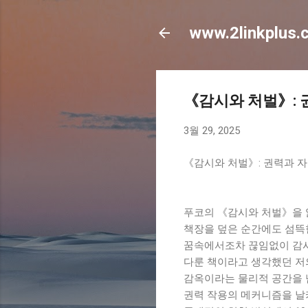
www.2linkplus.
《감시와 처벌》: 
3월 29, 2025
《감시와 처벌》: 권력과 자
푸코의 《감시와 처벌》을 읽
책장을 덮은 순간에도 섬뜩
꿈속에서조차 끊임없이 감시
다룬 책이라고 생각했던 저
감옥이라는 물리적 공간을 
권력 작용의 메커니즘을 날