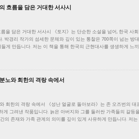
사의 흐름을 담은 거대한 서사시
흐름을 담은 거대한 서사시 《토지》는 단순한 소설을 넘어, 한국 사
 박경리 작가의 섬세한 문체와 깊이 있는 통찰은 700쪽이 넘는 방
져들게 만듭니다. 저는 이 책을 통해 한국의 근현대사를 생생하게 느끼
생각해 볼 수 있었습니다. 소설은 서희의 삶을 중심으로 전개됩니다.
기부터 한국전쟁, 그리고 산업화 시대까지 격동의 시대를 살아온 한
화하는 시대 속에서 굴곡진 삶을 살아가지만, 그 속에서도 꿋꿋하게 
은 마치 끊임없이 흐르는 강물처럼, 때로는 잔잔하게, 때로는 격렬하
 분노와 회한의 격랑 속에서
름 속에서 개인의 삶이 얼마나 쉽게 휘둘릴 수 있는지, 그리고 그럼
를 느낄 수 있었습니다. 소설 속 인물들은 저마다의 고유한 개성과 
잡한 인간관계를 만들어냅니다. 이러한 인물들의 관계는 단순한 개인의
노와 회한의 격랑 속에서 《성난 얼굴로 돌아보라》는 존 오즈번의 대
기도 합니다. 특히, 봉수와 서희의 관계는 시대적 배경과 맞물려 더
하게 그려낸 작품입니다. 늙은 아버지와 그를 둘러싼 가족들의 갈등을
 시대의 아픔과 희생을 담고 있으며, 그들의 관계를 통해 저는 사랑과
간의 존재와 가족 관계의 의미를 깊이 있게 사유하게 만듭니다. 저는 
되었습니다. 그들의 삶은 비극적인 결말을 맞지만, 그들의 삶은 희망을
픔과 개인의 고독이 만들어내는 격렬한 감정의 소용돌이를 경험했습니다
는 상징적인 의미를 지닌다고 생각합니다. ...
 전락한 인물입니다. 그는 젊은 시절의 꿈과 열정을 잃어버리고, 끊