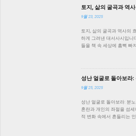
토지, 삶의 굴곡과 역
9월 23, 2025
토지, 삶의 굴곡과 역사의 
하게 그려낸 대서사시입니다.
들을 책 속 세상에 흠뻑 빠
없음과 강인함에 대해 깊이 
이야기가 아니라, 일제강점
니다. 서희는 끊임없이 변
지를 보여줍니다. 그녀의 삶
성난 얼굴로 돌아보라:
삶을 따라가면서, 역사의 흐
9월 25, 2025
존과 번영에 대한 강한 의지
은 서로 얽히고설키며, 복
성난 얼굴로 돌아보라: 분
과 모순을 보여주는 단면이
혼란과 개인의 좌절을 섬세
니다. 봉수와 서희의 사랑은
적 변화 속에서 흔들리는 인
를 다시 한번 생각해 보게 
가족극을 넘어, 시대의 아
아가는 인간의 의지를 보여주
터는 전쟁 후 삶의 낙오자로