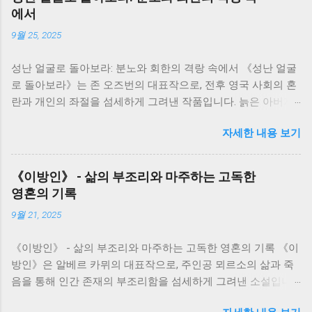
을 중심으로 전개됩니다. 그녀의 삶은 단순한 개인의 이야기가
에서
아니라, 일제강점기부터 한국전쟁, 그리고 산업화 시대까지 격
9월 25, 2025
동의 시대를 살아온 한국인들의 삶의 축소판과 같습니다. 서희
는 끊임없이 변화하는 시대 속에서 굴곡진 삶을 살아가지만, 그
성난 얼굴로 돌아보라: 분노와 회한의 격랑 속에서 《성난 얼굴
속에서도 꿋꿋하게 자신의 삶을 지켜나가려는 의지를 보여줍니
로 돌아보라》는 존 오즈번의 대표작으로, 전후 영국 사회의 혼
다. 그녀의 삶은 마치 끊임없이 흐르는 강물처럼, 때로는 잔잔하
란과 개인의 좌절을 섬세하게 그려낸 작품입니다. 늙은 아버지
게, 때로는 격렬하게 흘러갑니다. 저는 서희의 삶을 따라가면서,
와 그를 둘러싼 가족들의 갈등을 통해, 전쟁의 상처와 시대적 변
역사의 흐름 속에서 개인의 삶이 얼마나 쉽게 휘둘릴 수 있는지,
자세한 내용 보기
화 속에서 흔들리는 인간의 존재와 가족 관계의 의미를 깊이 있
그리고 그럼에도 불구하고 인간이 지닌 생존과 번영에 대한 강
게 사유하게 만듭니다. 저는 이 책을 읽으면서, 단순한 가족극을
한 의지를 느낄 수 있었습니다. 소설 속 인물들은 저마다의 고유
넘어, 시대의 아픔과 개인의 고독이 만들어내는 격렬한 감정의
한 개성과 사연을 가지고 있습니다. 그들은 서로 얽히고설키며,
《이방인》 - 삶의 부조리와 마주하는 고독한
소용돌이를 경험했습니다. 책의 주인공인 지미 포터는 전쟁 후
복잡한 인간관계를 만들어냅니다. 이러한 인물들의 관계는 단
영혼의 기록
삶의 낙오자로 전락한 인물입니다. 그는 젊은 시절의 꿈과 열정
순한 개인의 갈등을 넘어, 사회적 갈등과 모순을 보여주는 단면
9월 21, 2025
을 잃어버리고, 끊임없는 자기혐오와 불안에 시달립니다. 아버
이기도 합니다. 특히, 봉수와 서희의 관계는 시대적 배경과 맞물
지와의 관계는 그러한 그의 내면 갈등을 더욱 증폭시키는 촉매
려 더욱 복잡하고 애절하게 그려집니다. 봉수와 서희의 사랑은
《이방인》 - 삶의 부조리와 마주하는 고독한 영혼의 기록 《이
제가 됩니다. 아버지는 낡은 가치관에 집착하며, 변화하는 시대
시대의 아픔과 희생을 담고 있으며, 그들의 관계를 통해 저는 사
방인》은 알베르 카뮈의 대표작으로, 주인공 뫼르소의 삶과 죽
에 적응하지 못하는 모습을 보여줍니다. 지미는 아버지의 낡은
랑과 이별, 그리고 희생의 의미를 다시 한번 생각해 보게 되었습
음을 통해 인간 존재의 부조리함을 섬세하게 그려낸 소설입니
가치관과 엄격함에 반항하지만, 동시에 아버지에 대한 애증과
니다. 그들의 삶은 비극적인 결말을 맞지만, 그들의 삶은 희망을
다. 단순한 범죄 이야기를 넘어, 사회적 규범과 개인의 감정 사
미련을 버리지 못합니다. 이러한 부자간의 끊임없는 갈등은, 전
잃지 않고 미래를 향해 나아가는 인간의 의지를 보여주는 상징