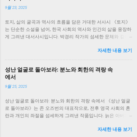
9월 23, 2025
토지, 삶의 굴곡과 역사의 흐름을 담은 거대한 서사시 《토지》
는 단순한 소설을 넘어, 한국 사회의 역사와 인간의 삶을 웅장하
게 그려낸 대서사시입니다. 박경리 작가의 섬세한 문체와 깊이
있는 통찰은 700쪽이 넘는 방대한 분량에도 불구하고, 독자들을
자세한 내용 보기
책 속 세상에 흠뻑 빠져들게 만듭니다. 저는 이 책을 통해 한국
의 근현대사를 생생하게 느끼면서, 동시에 인간 삶의 덧없음과
강인함에 대해 깊이 생각해 볼 수 있었습니다. 소설은 서희의 삶
성난 얼굴로 돌아보라: 분노와 회한의 격랑 속
을 중심으로 전개됩니다. 그녀의 삶은 단순한 개인의 이야기가
에서
아니라, 일제강점기부터 한국전쟁, 그리고 산업화 시대까지 격
9월 25, 2025
동의 시대를 살아온 한국인들의 삶의 축소판과 같습니다. 서희
는 끊임없이 변화하는 시대 속에서 굴곡진 삶을 살아가지만, 그
성난 얼굴로 돌아보라: 분노와 회한의 격랑 속에서 《성난 얼굴
속에서도 꿋꿋하게 자신의 삶을 지켜나가려는 의지를 보여줍니
로 돌아보라》는 존 오즈번의 대표작으로, 전후 영국 사회의 혼
다. 그녀의 삶은 마치 끊임없이 흐르는 강물처럼, 때로는 잔잔하
란과 개인의 좌절을 섬세하게 그려낸 작품입니다. 늙은 아버지
게, 때로는 격렬하게 흘러갑니다. 저는 서희의 삶을 따라가면서,
와 그를 둘러싼 가족들의 갈등을 통해, 전쟁의 상처와 시대적 변
역사의 흐름 속에서 개인의 삶이 얼마나 쉽게 휘둘릴 수 있는지,
자세한 내용 보기
화 속에서 흔들리는 인간의 존재와 가족 관계의 의미를 깊이 있
그리고 그럼에도 불구하고 인간이 지닌 생존과 번영에 대한 강