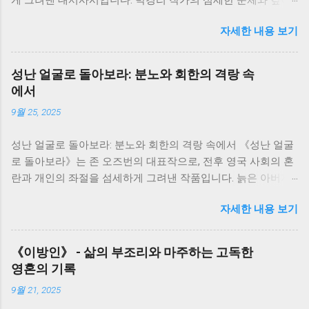
있는 통찰은 700쪽이 넘는 방대한 분량에도 불구하고, 독자들을
자세한 내용 보기
책 속 세상에 흠뻑 빠져들게 만듭니다. 저는 이 책을 통해 한국
의 근현대사를 생생하게 느끼면서, 동시에 인간 삶의 덧없음과
강인함에 대해 깊이 생각해 볼 수 있었습니다. 소설은 서희의 삶
성난 얼굴로 돌아보라: 분노와 회한의 격랑 속
을 중심으로 전개됩니다. 그녀의 삶은 단순한 개인의 이야기가
에서
아니라, 일제강점기부터 한국전쟁, 그리고 산업화 시대까지 격
9월 25, 2025
동의 시대를 살아온 한국인들의 삶의 축소판과 같습니다. 서희
는 끊임없이 변화하는 시대 속에서 굴곡진 삶을 살아가지만, 그
성난 얼굴로 돌아보라: 분노와 회한의 격랑 속에서 《성난 얼굴
속에서도 꿋꿋하게 자신의 삶을 지켜나가려는 의지를 보여줍니
로 돌아보라》는 존 오즈번의 대표작으로, 전후 영국 사회의 혼
다. 그녀의 삶은 마치 끊임없이 흐르는 강물처럼, 때로는 잔잔하
란과 개인의 좌절을 섬세하게 그려낸 작품입니다. 늙은 아버지
게, 때로는 격렬하게 흘러갑니다. 저는 서희의 삶을 따라가면서,
와 그를 둘러싼 가족들의 갈등을 통해, 전쟁의 상처와 시대적 변
역사의 흐름 속에서 개인의 삶이 얼마나 쉽게 휘둘릴 수 있는지,
자세한 내용 보기
화 속에서 흔들리는 인간의 존재와 가족 관계의 의미를 깊이 있
그리고 그럼에도 불구하고 인간이 지닌 생존과 번영에 대한 강
게 사유하게 만듭니다. 저는 이 책을 읽으면서, 단순한 가족극을
한 의지를 느낄 수 있었습니다. 소설 속 인물들은 저마다의 고유
넘어, 시대의 아픔과 개인의 고독이 만들어내는 격렬한 감정의
한 개성과 사연을 가지고 있습니다. 그들은 서로 얽히고설키며,
《이방인》 - 삶의 부조리와 마주하는 고독한
소용돌이를 경험했습니다. 책의 주인공인 지미 포터는 전쟁 후
복잡한 인간관계를 만들어냅니다. 이러한 인물들의 관계는 단
영혼의 기록
삶의 낙오자로 전락한 인물입니다. 그는 젊은 시절의 꿈과 열정
순한 개인의 갈등을 넘어, 사회적 갈등과 모순을 보여주는 단면
9월 21, 2025
을 잃어버리고, 끊임없는 자기혐오와 불안에 시달립니다. 아버
이기도 합니다. 특히, 봉수와 서희의 관계는 시대적 배경과 맞물