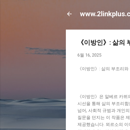
www.2linkplus.
《이방인》: 삶의 
6월 16, 2025
《이방인》: 삶의 부조리와
《이방인》은 알베르 카뮈의
시선을 통해 삶의 부조리함
넘어, 사회적 규범과 개인의
질문을 던지는 이 작품은 제
제공했습니다. 뫼르소의 이