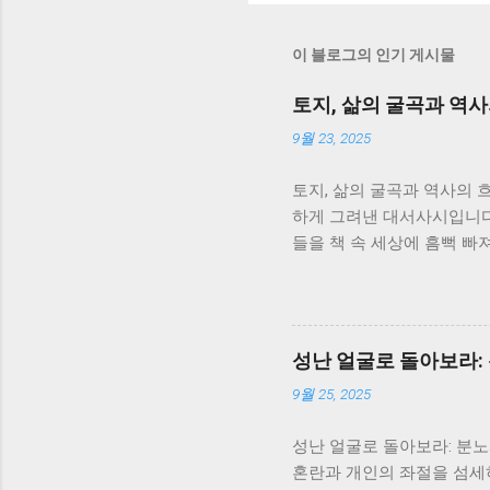
이 블로그의 인기 게시물
토지, 삶의 굴곡과 역
9월 23, 2025
토지, 삶의 굴곡과 역사의 
하게 그려낸 대서사시입니다.
들을 책 속 세상에 흠뻑 빠
없음과 강인함에 대해 깊이 
이야기가 아니라, 일제강점
니다. 서희는 끊임없이 변
지를 보여줍니다. 그녀의 삶
성난 얼굴로 돌아보라:
삶을 따라가면서, 역사의 흐
9월 25, 2025
존과 번영에 대한 강한 의지
은 서로 얽히고설키며, 복
성난 얼굴로 돌아보라: 분
과 모순을 보여주는 단면이
혼란과 개인의 좌절을 섬세
니다. 봉수와 서희의 사랑은