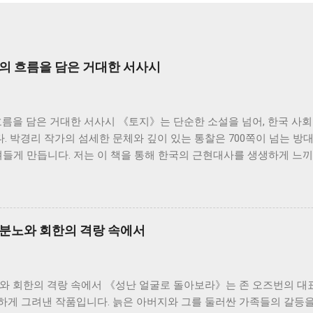
사의 흐름을 담은 거대한 서사시
흐름을 담은 거대한 서사시 《토지》는 단순한 소설을 넘어, 한국 사
 박경리 작가의 섬세한 문체와 깊이 있는 통찰은 700쪽이 넘는 방
져들게 만듭니다. 저는 이 책을 통해 한국의 근현대사를 생생하게 느끼
생각해 볼 수 있었습니다. 소설은 서희의 삶을 중심으로 전개됩니다.
기부터 한국전쟁, 그리고 산업화 시대까지 격동의 시대를 살아온 한
화하는 시대 속에서 굴곡진 삶을 살아가지만, 그 속에서도 꿋꿋하게 
은 마치 끊임없이 흐르는 강물처럼, 때로는 잔잔하게, 때로는 격렬하
 분노와 회한의 격랑 속에서
름 속에서 개인의 삶이 얼마나 쉽게 휘둘릴 수 있는지, 그리고 그럼
를 느낄 수 있었습니다. 소설 속 인물들은 저마다의 고유한 개성과 
잡한 인간관계를 만들어냅니다. 이러한 인물들의 관계는 단순한 개인의
노와 회한의 격랑 속에서 《성난 얼굴로 돌아보라》는 존 오즈번의 대
기도 합니다. 특히, 봉수와 서희의 관계는 시대적 배경과 맞물려 더
하게 그려낸 작품입니다. 늙은 아버지와 그를 둘러싼 가족들의 갈등을
 시대의 아픔과 희생을 담고 있으며, 그들의 관계를 통해 저는 사랑과