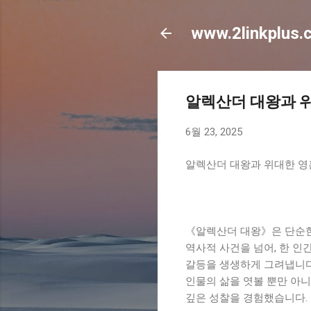
www.2linkplus.
알렉산더 대왕과 위
6월 23, 2025
알렉산더 대왕과 위대한 영
《알렉산더 대왕》은 단순한
역사적 사건을 넘어, 한 인
갈등을 생생하게 그려냅니다
인물의 삶을 엿볼 뿐만 아니
깊은 성찰을 경험했습니다.