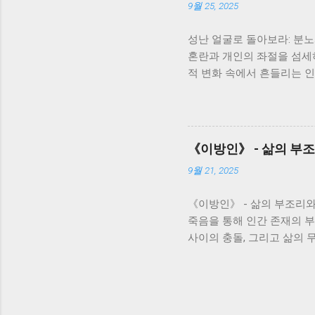
9월 25, 2025
존과 번영에 대한 강한 의지
은 서로 얽히고설키며, 복
성난 얼굴로 돌아보라: 분
과 모순을 보여주는 단면이
혼란과 개인의 좌절을 섬세
니다. 봉수와 서희의 사랑은
적 변화 속에서 흔들리는 인
를 다시 한번 생각해 보게 
가족극을 넘어, 시대의 아
아가는 인간의 의지를 보여주
터는 전쟁 후 삶의 낙오자로
달립니다. 아버지와의 관계
며, 변화하는 시대에 적응
《이방인》 - 삶의 부
버지에 대한 애증과 미련을 
9월 21, 2025
고 낡은 질서와 새로운 시
거의 상처와 갈등을 어떻게
《이방인》 - 삶의 부조리
중재를 시도하지만, 그녀의
죽음을 통해 인간 존재의 
며, 가족이라는 울타리 안
사이의 충돌, 그리고 삶의 
인 모습에서, 가족의 의미와
되며, 그의 고독과 절망, 
체성을 확립하고, 타인과 건강
으로 시작합니다. 하지만 
사람들에게 충격을 주고, 
부재는 단순히 무관심이나 