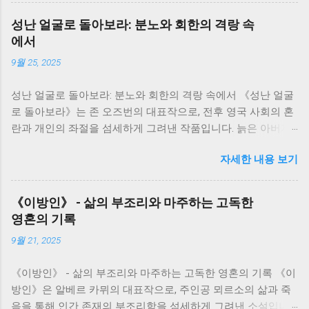
강인함에 대해 깊이 생각해 볼 수 있었습니다. 소설은 서희의 삶
성난 얼굴로 돌아보라: 분노와 회한의 격랑 속
을 중심으로 전개됩니다. 그녀의 삶은 단순한 개인의 이야기가
에서
아니라, 일제강점기부터 한국전쟁, 그리고 산업화 시대까지 격
9월 25, 2025
동의 시대를 살아온 한국인들의 삶의 축소판과 같습니다. 서희
는 끊임없이 변화하는 시대 속에서 굴곡진 삶을 살아가지만, 그
성난 얼굴로 돌아보라: 분노와 회한의 격랑 속에서 《성난 얼굴
속에서도 꿋꿋하게 자신의 삶을 지켜나가려는 의지를 보여줍니
로 돌아보라》는 존 오즈번의 대표작으로, 전후 영국 사회의 혼
다. 그녀의 삶은 마치 끊임없이 흐르는 강물처럼, 때로는 잔잔하
란과 개인의 좌절을 섬세하게 그려낸 작품입니다. 늙은 아버지
게, 때로는 격렬하게 흘러갑니다. 저는 서희의 삶을 따라가면서,
와 그를 둘러싼 가족들의 갈등을 통해, 전쟁의 상처와 시대적 변
역사의 흐름 속에서 개인의 삶이 얼마나 쉽게 휘둘릴 수 있는지,
자세한 내용 보기
화 속에서 흔들리는 인간의 존재와 가족 관계의 의미를 깊이 있
그리고 그럼에도 불구하고 인간이 지닌 생존과 번영에 대한 강
게 사유하게 만듭니다. 저는 이 책을 읽으면서, 단순한 가족극을
한 의지를 느낄 수 있었습니다. 소설 속 인물들은 저마다의 고유
넘어, 시대의 아픔과 개인의 고독이 만들어내는 격렬한 감정의
한 개성과 사연을 가지고 있습니다. 그들은 서로 얽히고설키며,
《이방인》 - 삶의 부조리와 마주하는 고독한
소용돌이를 경험했습니다. 책의 주인공인 지미 포터는 전쟁 후
복잡한 인간관계를 만들어냅니다. 이러한 인물들의 관계는 단
영혼의 기록
삶의 낙오자로 전락한 인물입니다. 그는 젊은 시절의 꿈과 열정
순한 개인의 갈등을 넘어, 사회적 갈등과 모순을 보여주는 단면
9월 21, 2025
을 잃어버리고, 끊임없는 자기혐오와 불안에 시달립니다. 아버
이기도 합니다. 특히, 봉수와 서희의 관계는 시대적 배경과 맞물
지와의 관계는 그러한 그의 내면 갈등을 더욱 증폭시키는 촉매
려 더욱 복잡하고 애절하게 그려집니다. 봉수와 서희의 사랑은
《이방인》 - 삶의 부조리와 마주하는 고독한 영혼의 기록 《이
제가 됩니다. 아버지는 낡은 가치관에 집착하며, 변화하는 시대
시대의 아픔과 희생을 담고 있으며, 그들의 관계를 통해 저는 사
방인》은 알베르 카뮈의 대표작으로, 주인공 뫼르소의 삶과 죽
에 적응하지 못하는 모습을 보여줍니다. 지미는 아버지의 낡은
랑과 이별, 그리고 희생의 의미를 다시 한번 생각해 보게 되었습
음을 통해 인간 존재의 부조리함을 섬세하게 그려낸 소설입니