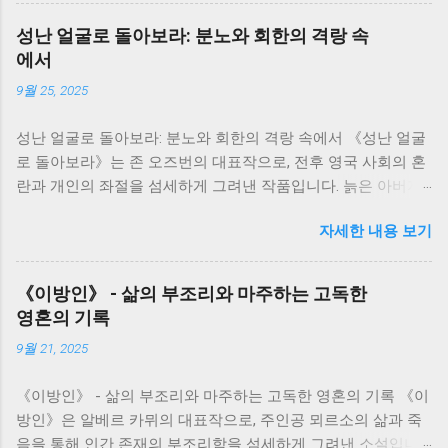
강인함에 대해 깊이 생각해 볼 수 있었습니다. 소설은 서희의 삶
성난 얼굴로 돌아보라: 분노와 회한의 격랑 속
을 중심으로 전개됩니다. 그녀의 삶은 단순한 개인의 이야기가
에서
아니라, 일제강점기부터 한국전쟁, 그리고 산업화 시대까지 격
9월 25, 2025
동의 시대를 살아온 한국인들의 삶의 축소판과 같습니다. 서희
는 끊임없이 변화하는 시대 속에서 굴곡진 삶을 살아가지만, 그
성난 얼굴로 돌아보라: 분노와 회한의 격랑 속에서 《성난 얼굴
속에서도 꿋꿋하게 자신의 삶을 지켜나가려는 의지를 보여줍니
로 돌아보라》는 존 오즈번의 대표작으로, 전후 영국 사회의 혼
다. 그녀의 삶은 마치 끊임없이 흐르는 강물처럼, 때로는 잔잔하
란과 개인의 좌절을 섬세하게 그려낸 작품입니다. 늙은 아버지
게, 때로는 격렬하게 흘러갑니다. 저는 서희의 삶을 따라가면서,
와 그를 둘러싼 가족들의 갈등을 통해, 전쟁의 상처와 시대적 변
역사의 흐름 속에서 개인의 삶이 얼마나 쉽게 휘둘릴 수 있는지,
자세한 내용 보기
화 속에서 흔들리는 인간의 존재와 가족 관계의 의미를 깊이 있
그리고 그럼에도 불구하고 인간이 지닌 생존과 번영에 대한 강
게 사유하게 만듭니다. 저는 이 책을 읽으면서, 단순한 가족극을
한 의지를 느낄 수 있었습니다. 소설 속 인물들은 저마다의 고유
넘어, 시대의 아픔과 개인의 고독이 만들어내는 격렬한 감정의
한 개성과 사연을 가지고 있습니다. 그들은 서로 얽히고설키며,
《이방인》 - 삶의 부조리와 마주하는 고독한
소용돌이를 경험했습니다. 책의 주인공인 지미 포터는 전쟁 후
복잡한 인간관계를 만들어냅니다. 이러한 인물들의 관계는 단
영혼의 기록
삶의 낙오자로 전락한 인물입니다. 그는 젊은 시절의 꿈과 열정
순한 개인의 갈등을 넘어, 사회적 갈등과 모순을 보여주는 단면
9월 21, 2025
을 잃어버리고, 끊임없는 자기혐오와 불안에 시달립니다. 아버
이기도 합니다. 특히, 봉수와 서희의 관계는 시대적 배경과 맞물
지와의 관계는 그러한 그의 내면 갈등을 더욱 증폭시키는 촉매
려 더욱 복잡하고 애절하게 그려집니다. 봉수와 서희의 사랑은
《이방인》 - 삶의 부조리와 마주하는 고독한 영혼의 기록 《이
제가 됩니다. 아버지는 낡은 가치관에 집착하며, 변화하는 시대
시대의 아픔과 희생을 담고 있으며, 그들의 관계를 통해 저는 사
방인》은 알베르 카뮈의 대표작으로, 주인공 뫼르소의 삶과 죽
에 적응하지 못하는 모습을 보여줍니다. 지미는 아버지의 낡은
랑과 이별, 그리고 희생의 의미를 다시 한번 생각해 보게 되었습
음을 통해 인간 존재의 부조리함을 섬세하게 그려낸 소설입니